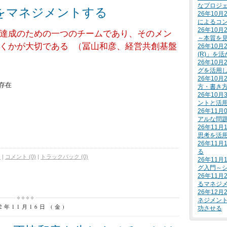
なプロジ
をマネジメントする
26年10
によるコ
26年10
達成のための一つのチームであり、そのメン
～本質を
くかが大切である
（冨山和彦、経営共創基盤
26年10
(R)」を
26年10
グを活用
26年10
存在
方・書き
26年10
ントと活
26年11
アルな問
26年11
思考を活
26年11
る
ジ
|
コメント (0)
|
トラックバック (0)
26年11
グ入門～
26年11
るマネジ
26年12
ネジメン
12年11月16日 (金)
功させる