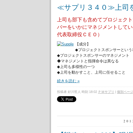
≪サプリ３４０≫上司
上司も部下も含めてプロジェクト
バーをいかにマネジメントしてい
代表取締役ＣＥＯ）
【成分】
◆プロジェクトスポンサーという
◆プロジェクトスポンサーのマネジメント
◆マネジメントと指揮命令は異なる
◆上司も多様性の一つ
◆上司を動かすこと、上司に任せること
続きを読む »
投稿者 好川哲人 時刻 18:02
ＰＭサプリ
|
個別ペー
20