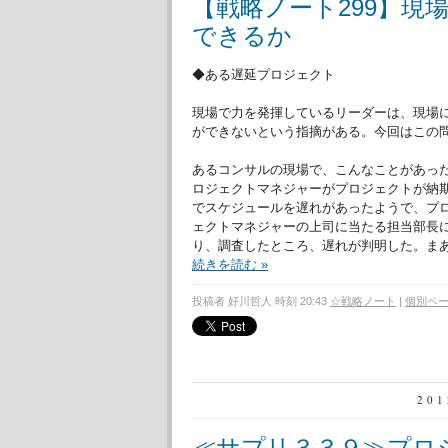
【戦略ノート299】現
できるか
◆ある遅延プロジェクト
現場で力を発揮しているリーダーは、現場
ができないという指摘がある。今回はこの
あるコンサルの現場で、こんなことがあっ
ロジェクトマネジャーがプロジェクトが納
でスケジュールを遅れがあったようで、プ
ェクトマネジャーの上司に当たる担当部長
り、調査したところ、遅れが判明した。ま
続きを読む »
投稿者 好川哲人 時刻 20:43
☆戦略ノート
|
個別ペ
20
≪サプリ３３９≫プロ