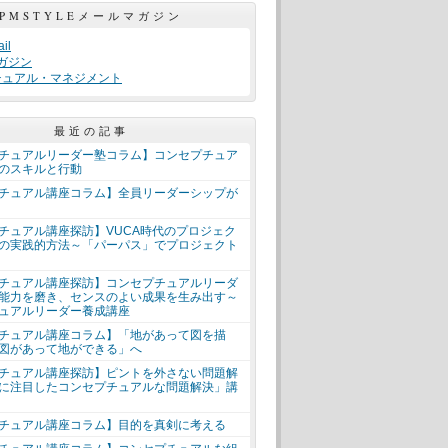
PMSTYLEメールマガジン
il
ガジン
チュアル・マネジメント
最近の記事
チュアルリーダー塾コラム】コンセプチュア
のスキルと行動
チュアル講座コラム】全員リーダーシップが
チュアル講座探訪】VUCA時代のプロジェク
の実践的方法～「パーパス」でプロジェクト
チュアル講座探訪】コンセプチュアルリーダ
能力を磨き、センスのよい成果を生み出す～
ュアルリーダー養成講座
チュアル講座コラム】「地があって図を描
図があって地ができる」へ
チュアル講座探訪】ピントを外さない問題解
に注目したコンセプチュアルな問題解決」講
チュアル講座コラム】目的を真剣に考える