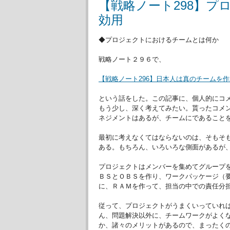
【戦略ノート298】
効用
◆プロジェクトにおけるチームとは何か
戦略ノート２９６で、
【戦略ノート296】日本人は真のチームを
という話をした。この記事に、個人的にコ
もう少し、深く考えてみたい。貰ったコメ
ネジメントはあるが、チームにであること
最初に考えなくてはならないのは、そもそ
ある。もちろん、いろいろな側面があるが
プロジェクトはメンバーを集めてグループ
ＢＳとＯＢＳを作り、ワークパッケージ（
に、ＲＡＭを作って、担当の中での責任分
従って、プロジェクトがうまくいっていれ
ん、問題解決以外に、チームワークがよく
か、諸々のメリットがあるので、まったく