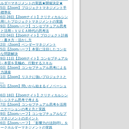
ホルダーマネジメントの実践★開催決定★
月25日【Zoom】プロジェクトマネジメント手
と標準化
月26日,28日【Zoomナイト】クリティカルシン
活用したプロジェクトマネジメントの実践
月29日【Zoomハーフ】コンセプチュアル思考
トと活用～ＶＵＣＡ時代の思考法
月02日,04日【Zoomナイト】プロジェクト計画
方・書き方・活かし方
月02日｛Zoom】ベンダーマネジメント
月05日【Zoomハーフ】本質に注目したコンセ
ルな問題解決
月09日,11日【Zoomナイト】コンセプチュアル
門～本質を見極め、行動するスキル
月10日【Zoom】コンセプチュアル思考による
ト力講座
月11日【Zoom】リスクに強いプロジェクトと
る
月15日【Zoom】問いから始まるイノベーショ
月16日,18日【Zoomナイト】クリティカルシン
門～システム思考で考える
月17日【Zoom】コンセプチュアル思考を活用
ュニケーションの考え方と実践
月19日【Zoomハーフ】コンセプチュアルなプ
トマネジメントのポイント
月26日【Zoomハーフ】「影響力の法則(R)」を
テークホルダーマネジメントの実践