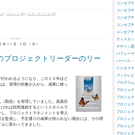
コンセプチ
コンセプチ
ージ
|
コメント (0)
|
トラックバック (0)
コンセプチ
コンセプチ
コンセプチ
ディスカッ
12年11月 5日 (月)
デザイン思
パフォーマ
代のプロジェクトリーダーのリー
パーパス・
ビジネスナ
ブックレビ
が行われるようになり、この１０年ほど
プログラム
れは、管理の対象が人から、成果に移っ
プロジェク
プロジェク
人（勤怠）を管理していました。真面目
プロジェク
なければ叱咤激励するというスタイルで
プロジェク
かし、プロジェクトマネジメントを導入
果を監視し、予定通りの成果が得られない場合には、その理
プロジェク
イルに変わってきました。
プロジェク
プロジェク