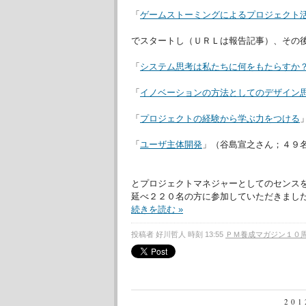
「
ゲームストーミングによるプロジェクト
でスタートし（ＵＲＬは報告記事）、その
「
システム思考は私たちに何をもたらすか
「
イノベーションの方法としてのデザイン
「
プロジェクトの経験から学ぶ力をつける
「
ユーザ主体開発
」（谷島宣之さん；４９
とプロジェクトマネジャーとしてのセンス
延べ２２０名の方に参加していただきまし
続きを読む »
投稿者 好川哲人 時刻 13:55
ＰＭ養成マガジン１０
20