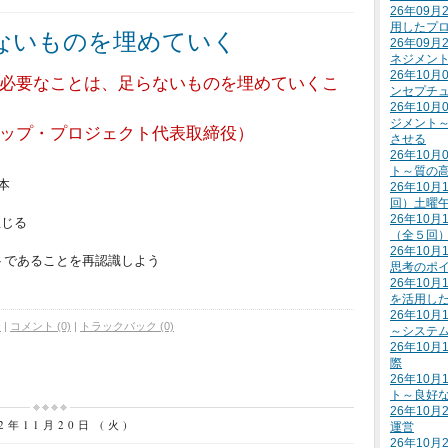
26年09
用したプ
ないものを埋めていく
26年09
ネジメン
26年10
必要なことは、足らないものを埋めていくこ
ンセプチ
26年10
ジメント
ップ・プロジェクト代表取締役）
させる
26年10
ト～質の
本
26年10月
回）土曜
26年10月
生じる
（全５回
26年10
トであることを再認識しよう
思考のポ
26年10
を活用し
26年10
ジ
|
コメント (0)
|
トラックバック (0)
～システ
26年10
際
26年10
ト～良好
26年10
12年11月20日 (火)
運営
26年10