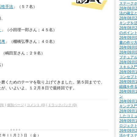
ステーク
活性手法
」（５７名）
26年08
法の確立
後、
26年08
キングを
26年08
？
」（小田理一郎さん；４５名）
のポイン
26年09
思考
」（棚橋弘季さん；４０名）
書の作り
26年09
26年09
」（嶋田至さん；２９名）
プチュア
26年09
名）
スキル入
26年09
コンセプ
26年09
を磨くためのテーマを取り上げてきました。第５回までで、
組織を作
たが、いよいよ、１２月８日で最終回です。
26年09
ン
26年09
周年
|
個別ページ
|
コメント (0)
|
トラックバック (0)
キング入
26年09
したコミ
26年09
ロジェク
26年09
12年11月23日 (金)
活かすス