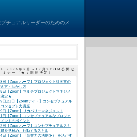
セプチュアルリーダーのためのメ
LE 2026年8月～12月ZOOM公開セ
ミナー（★：開催決定）
月08日【Zoomハーフ】プロジェクト計画書の
書き方・活かし方
月18日【Zoom】マルチプロジェクトマネジメ
催決定★
月19日,21日【Zoomナイト】コンセプチュアル
るコンセプト力講座
月19日【Zoom】リカバリーマネジメント
月21日【Zoom】コンセプチュアルなプロジェ
ジメントのポイント
月22日【Zoomハーフ】コンセプチュアルスキ
本質を見極め、行動するスキル
月24日【Zoom】「影響力の法則(R)」を活かす