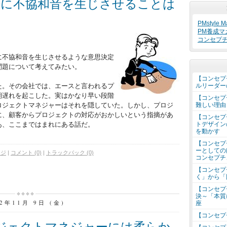
場に不協和音を生じさせることは
PMstyle Ma
PM養成マ
コンセプ
に不協和音を生じさせるような意思決定
問題について考えてみたい。
【コンセプ
ルリーダー
た。その会社では、エースと言われるプ
期遅れを起こした。実はかなり早い段階
【コンセプ
難しい理由
ロジェクトマネジャーはそれを隠していた。しかし、プロジ
に、顧客からプロジェクトの対応がおかしいという指摘があ
【コンセプ
トデザイン
あ、ここまではまれにある話だ。
を動かす
【コンセプ
ーとしての
ージ
|
コメント (0)
|
トラックバック (0)
コンセプチ
【コンセプ
く」から「
【コンセプ
決～「本質
12年11月 9日 (金)
座
【コンセプ
ジェクトマネジャーには柔らか