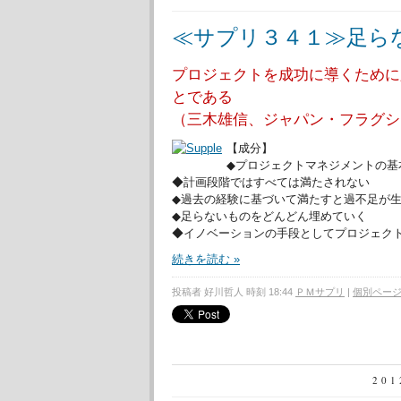
≪サプリ３４１≫足ら
プロジェクトを成功に導くために
とである
（三木雄信、ジャパン・フラグシ
【成分】
◆プロジェクトマネジメントの基
◆計画段階ではすべては満たされない
◆過去の経験に基づいて満たすと過不足が
◆足らないものをどんどん埋めていく
◆イノベーションの手段としてプロジェク
続きを読む »
投稿者 好川哲人 時刻 18:44
ＰＭサプリ
|
個別ペー
20