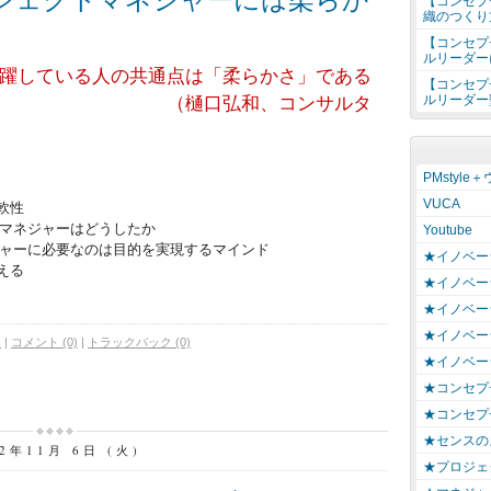
【コンセプ
織のつくり
【コンセプ
ルリーダー
躍している人の共通点は「柔らかさ」である
【コンセプ
ルリーダー
和、コンサルタ
PMstyle
VUCA
軟性
マネジャーはどうしたか
Youtube
ャーに必要なのは目的を実現するマインド
★イノベー
える
★イノベー
★イノベー
★イノベー
ジ
|
コメント (0)
|
トラックバック (0)
★イノベー
★コンセプ
★コンセプ
★センスの
12年11月 6日 (火)
★プロジェ