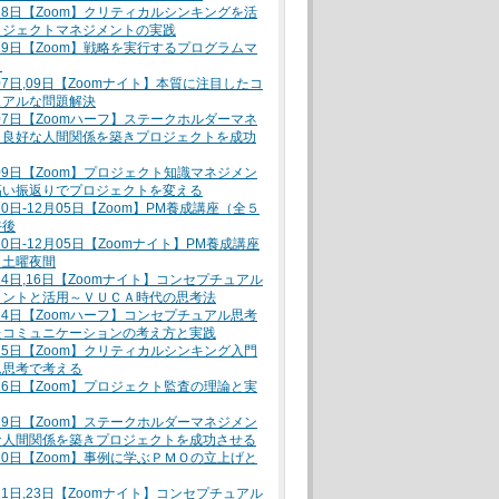
月28日【Zoom】クリティカルシンキングを活
ロジェクトマネジメントの実践
月29日【Zoom】戦略を実行するプログラムマ
ト
月07日,09日【Zoomナイト】本質に注目したコ
ュアルな問題解決
月07日【Zoomハーフ】ステークホルダーマネ
～良好な人間関係を築きプロジェクトを成功
月09日【Zoom】プロジェクト知識マネジメン
高い振返りでプロジェクトを変える
10日-12月05日【Zoom】PM養成講座（全５
午後
10日-12月05日【Zoomナイト】PM養成講座
）土曜夜間
月14日,16日【Zoomナイト】コンセプチュアル
イントと活用～ＶＵＣＡ時代の思考法
月14日【Zoomハーフ】コンセプチュアル思考
たコミュニケーションの考え方と実践
月15日【Zoom】クリティカルシンキング入門
ム思考で考える
月16日【Zoom】プロジェクト監査の理論と実
月19日【Zoom】ステークホルダーマネジメン
な人間関係を築きプロジェクトを成功させる
月20日【Zoom】事例に学ぶＰＭＯの立上げと
月21日,23日【Zoomナイト】コンセプチュアル