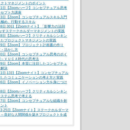
ェクトマネジメントのポイント
月21日【Zoomハーフ】コンセプチュアル思考
ンセプト力講座
月23日【Zoom】コンセプチュアルスキル入門
見極め、行動するスキル
月28日,30日【Zoomナイト】「影響力の法則
活かすステークホルダーマネジメントの実践
月28日【Zoomハーフ】クリティカルシンキン
したプロジェクトマネジメントの実践
月29日【Zoom】プロジェクト計画書の作り
方・活かし方
月30日【Zoom】コンセプチュアル思考のポイ
用～ＶＵＣＡ時代の思考法
月09日【Zoom】本質に注目したコンセプチュ
題解決
月11日,13日【Zoomナイト】コンセプチュアル
用したコミュニケーションの考え方と実践
月16日【Zoom】イノベーション力を身につけ
月18日【Zoomハーフ】クリティカルシンキン
システム思考で考える
月27日【Zoom】コンセプチュアルな組織を創
メント
月23,25日【Zoomナイト】ステークホルダーマ
ト～良好な人間関係を築きプロジェクトを成