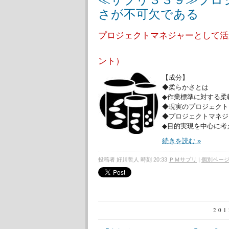
さが不可欠である
プロジェクトマネジャーとして活
（樋口弘
ント）
【成分】
◆柔らかさとは
◆作業標準に対する柔
◆現実のプロジェクト
◆プロジェクトマネジ
◆目的実現を中心に考
続きを読む »
投稿者 好川哲人 時刻 20:33
ＰＭサプリ
|
個別ペー
20