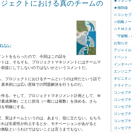
★マネジャ
プロジェクトにおける真のチームの
★補助線
☆コンセプ
☆戦略ノー
☆ＰＭスタ
「守破離」
お知らせ
作れない
アジャイル
メントをもらったので、今回はこの話を
イベント
ントは、そもそも、プロジェクトマネジメントにはチームマ
インターパ
を前提にしてしないのではないかというコメントだ。
エンジニア
オピニオン
も、プロジェクトにおけるチームというのは何だという話で
、基本的には広い意味での問題解決を行うものだ。
クライアン
コンセプチ
を作る。そして、プロジェクトマネジメント計画として、Ｗ
コンセプチ
要素成果物）ごとに担当（一般には複数）を決める。さら
コンセプチ
担を明確にする。
コンセプチ
ば、実はチームというのは、あまり、役に立たない。もちろ
コンセプチ
なれば生産性が向上するとか、モチベーションがあがると
コンセプチ
の無駄というわけではないことは言うまでもない。