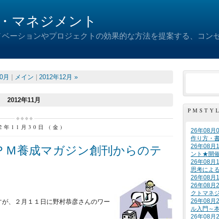
・マネジメント
ノベーションやプロジェクトの効果的な方法を提案する、コン
10月
|
メイン
|
2012年12月 »
2012年11月
PMSTY
12年11月30日 (金)
26年08
作り方・
26年08
、ＰＭ養成マガジン創刊からのテ
ント★開
26年08
思考によ
26年08
26年08
クトマネ
26年08
すが、２月１１日に野村恭彦さんのワー
ル入門～
26年08