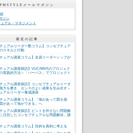
PMSTYLEメールマガジン
il
ガジン
チュアル・マネジメント
最近の記事
チュアルリーダー塾コラム】コンセプチュア
のスキルと行動
チュアル講座コラム】全員リーダーシップが
チュアル講座探訪】VUCA時代のプロジェク
の実践的方法～「パーパス」でプロジェクト
チュアル講座探訪】コンセプチュアルリーダ
能力を磨き、センスのよい成果を生み出す～
ュアルリーダー養成講座
チュアル講座コラム】「地があって図を描
図があって地ができる」へ
チュアル講座探訪】ピントを外さない問題解
に注目したコンセプチュアルな問題解決」講
チュアル講座コラム】目的を真剣に考える