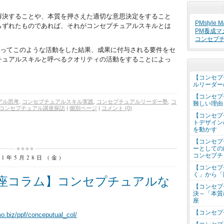
解決することや、本質を押さえた適切な意思決定をすること
PMstyle Ma
らずれたものであれば、それがコンセプチュアルスキルとは
PM養成マ
コンセプ
を使ってこのような活動をした結果、成果に付与される要件をセ
チュアルスキルと呼べるクオリティの活動をすることによっ
。
【コンセプ
ルリーダー
【コンセプ
アル思考
,
コンセプチュアルスキル実践
,
コンセプチュアルリーダー塾
,
コ
難しい理由
コンセプチュアル講座探訪
|
個別ページ
|
コメント (0)
【コンセプ
トデザイン
を動かす
【コンセプ
ーとしての
コンセプチ
21年5月28日 (金)
【コンセプ
く」から「
座コラム】コンセプチュアルな
【コンセプ
決～「本質
座
【コンセプ
mo.biz/ppf/conceputual_col/