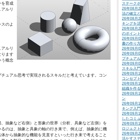
ーを育成
ステーク
26年08
ュアルリ
法の確立
26年08
キングを
ンスのよ
26年08
のポイン
26年09
書の作り
ュアルリ
26年09
26年09
なります
プチュア
いう概念
26年09
スキル入
26年09
プチュアル思考で実現されるスキルだと考えています。コン
コンセプ
26年09
組織を作
26年09
ン
26年09
キング入
26年09
したコミ
局、抽象など右側）と形象の世界（分析、具象など左側）を
26年09
ロジェク
いるのは、抽象と具象の軸の行き来で、例えば、抽象的に機
26年09
具体から抽象的な機能を見直すといった行き来で考えること
活かすス