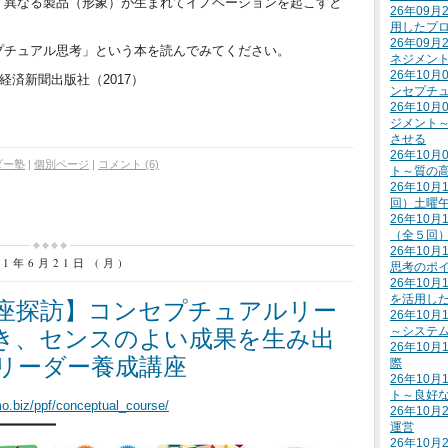
く異なる製品（形象）が生まれてイノベーションを起こすと
26年09
用したプ
26年09
プチュアル思考」という本を読んでみてください。
ネジメン
26年10
経済新聞出版社（2017）
ンセプチ
26年10
ジメント
させる
26年10
ダー塾
|
個別ページ
|
コメント (6)
ト～質の
26年10月
回）土曜
26年10月
（全５回
26年10
21年6月21日 (月)
思考のポ
26年10
を活用し
座探訪】コンセプチュアルリー
26年10
～システ
き、センスのよい成果を生み出
26年10
リーダー養成講座
際
26年10
ト～良好
mo.biz/ppf/conceptual_course/
26年10
━━━━━━━━
運営
26年10