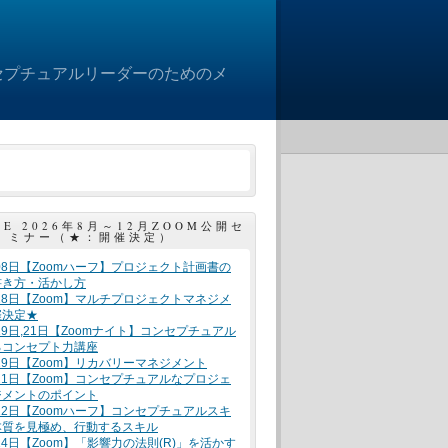
セプチュアルリーダーのためのメ
LE 2026年8月～12月ZOOM公開セ
ミナー（★：開催決定）
月08日【Zoomハーフ】プロジェクト計画書の
書き方・活かし方
月18日【Zoom】マルチプロジェクトマネジメ
催決定★
月19日,21日【Zoomナイト】コンセプチュアル
るコンセプト力講座
月19日【Zoom】リカバリーマネジメント
月21日【Zoom】コンセプチュアルなプロジェ
ジメントのポイント
月22日【Zoomハーフ】コンセプチュアルスキ
本質を見極め、行動するスキル
月24日【Zoom】「影響力の法則(R)」を活かす