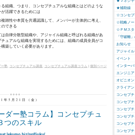
★マネジャ
きる組織、つまり、コンセプチュアルな組織とはどのような
★補助線
ーが活躍できるためには
☆コンセプ
の複雑性や本質を共通認識して、メンバーが主体的に考え、
☆戦略ノー
とのできる
☆ＰＭスタ
ては自律分散型組織や、アジャイル組織と呼ばれる組織があ
「守破離」
プチュアルな組織を実現するためには、組織の成員全員がコ
お知らせ
を構築していく必要があります。
アジャイル
イベント
インターパ
ダー塾
,
コンセプチュアル講座
,
コンセプチュアル講座コラム
|
個別ページ
エンジニア
オピニオン
クライアン
コンセプチ
21年5月21日 (金)
コンセプチ
コンセプチ
ーダー塾コラム】コンセプチュ
コンセプチ
３つのスキル
コンセプチ
コンセプチ
/mat.lekumo.biz/ppf/juku/