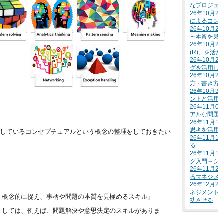
なプロジ
26年10
によるコ
26年10
～本質を
26年10
(R)」を
26年10
グを活用
26年10
方・書き
26年10
ントと活
26年11
アルな問
26年11
思考を活
提唱しているコンセプチュアルという概念の整理をしておきたい
26年11
る
26年11
グ入門～
26年11
るマネジ
26年12
ネジメン
、概念的に捉え、事柄や問題の本質を見極めるスキル」
功させる
としては、例えば、問題解決や意思決定のスキルがありま