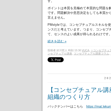
す。
ポイントは本質を見極めて本質的な問題を
です。問題解決や意思決定をしても本質か
言えません。
PMstyleでは、コンセプチュアルスキル
ンスだと考えています。つまり、コンセプ
て、センスのよい成果が得られるわけです
続きを読む »
投稿者 好川哲人 時刻 15:30
VUCA
,
☆コンセプチュ
ンセプチュアル講座
,
コンセプチュアル講座コラム
,
20
【コンセプチュアル講
組織のつくり方
バックナンバーはこちら
https://mat.leku