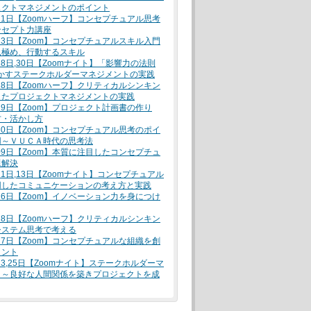
ェクトマネジメントのポイント
月21日【Zoomハーフ】コンセプチュアル思考
ンセプト力講座
月23日【Zoom】コンセプチュアルスキル入門
見極め、行動するスキル
月28日,30日【Zoomナイト】「影響力の法則
活かすステークホルダーマネジメントの実践
月28日【Zoomハーフ】クリティカルシンキン
したプロジェクトマネジメントの実践
月29日【Zoom】プロジェクト計画書の作り
方・活かし方
月30日【Zoom】コンセプチュアル思考のポイ
用～ＶＵＣＡ時代の思考法
月09日【Zoom】本質に注目したコンセプチュ
題解決
月11日,13日【Zoomナイト】コンセプチュアル
用したコミュニケーションの考え方と実践
月16日【Zoom】イノベーション力を身につけ
月18日【Zoomハーフ】クリティカルシンキン
システム思考で考える
月27日【Zoom】コンセプチュアルな組織を創
メント
月23,25日【Zoomナイト】ステークホルダーマ
ト～良好な人間関係を築きプロジェクトを成