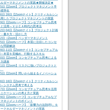
ホルダーマネジメントの実践★開催決定★
月25日【Zoom】プロジェクトマネジメント手
と標準化
月26日,28日【Zoomナイト】クリティカルシン
活用したプロジェクトマネジメントの実践
月29日【Zoomハーフ】コンセプチュアル思考
トと活用～ＶＵＣＡ時代の思考法
月02日,04日【Zoomナイト】プロジェクト計画
方・書き方・活かし方
月02日｛Zoom】ベンダーマネジメント
月05日【Zoomハーフ】本質に注目したコンセ
ルな問題解決
月09日,11日【Zoomナイト】コンセプチュアル
門～本質を見極め、行動するスキル
月10日【Zoom】コンセプチュアル思考による
ト力講座
月11日【Zoom】リスクに強いプロジェクトと
る
月15日【Zoom】問いから始まるイノベーショ
月16日,18日【Zoomナイト】クリティカルシン
門～システム思考で考える
月17日【Zoom】コンセプチュアル思考を活用
ュニケーションの考え方と実践
月19日【Zoomハーフ】コンセプチュアルなプ
トマネジメントのポイント
月26日【Zoomハーフ】「影響力の法則(R)」を
テークホルダーマネジメントの実践