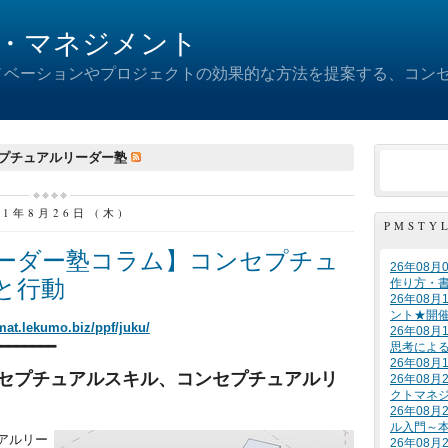
・マネジメント
ノベーションやプロジェクトの効果的な方法を提案する、コン
プチュアルリーダー塾
21年8月26日 (木)
PMSTY
ーダー塾コラム】コンセプチュ
26年08
と行動
作り方・
26年08
ント★開
/mat.lekumo.biz/ppf/juku/
26年08
━━━━━━━━
思考によ
26年08
セプチュアルスキル、コンセプチュアルリ
26年08
クトマネ
26年08
ル入門～
ュアルリー
26年08