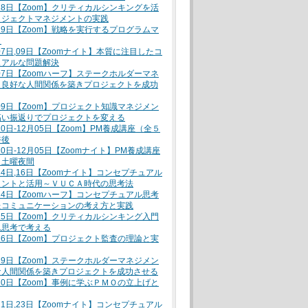
月28日【Zoom】クリティカルシンキングを活
ロジェクトマネジメントの実践
月29日【Zoom】戦略を実行するプログラムマ
ト
月07日,09日【Zoomナイト】本質に注目したコ
ュアルな問題解決
月07日【Zoomハーフ】ステークホルダーマネ
～良好な人間関係を築きプロジェクトを成功
月09日【Zoom】プロジェクト知識マネジメン
高い振返りでプロジェクトを変える
10日-12月05日【Zoom】PM養成講座（全５
午後
10日-12月05日【Zoomナイト】PM養成講座
）土曜夜間
月14日,16日【Zoomナイト】コンセプチュアル
イントと活用～ＶＵＣＡ時代の思考法
月14日【Zoomハーフ】コンセプチュアル思考
たコミュニケーションの考え方と実践
月15日【Zoom】クリティカルシンキング入門
ム思考で考える
月16日【Zoom】プロジェクト監査の理論と実
月19日【Zoom】ステークホルダーマネジメン
な人間関係を築きプロジェクトを成功させる
月20日【Zoom】事例に学ぶＰＭＯの立上げと
月21日,23日【Zoomナイト】コンセプチュアル