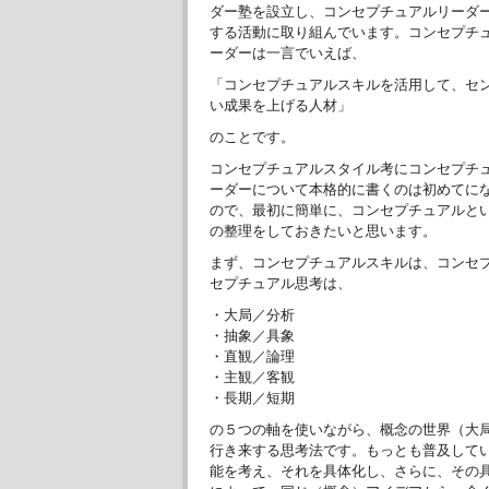
ダー塾を設立し、コンセプチュアルリーダ
する活動に取り組んでいます。コンセプチ
ーダーは一言でいえば、
「コンセプチュアルスキルを活用して、セ
い成果を上げる人材」
のことです。
コンセプチュアルスタイル考にコンセプチ
ーダーについて本格的に書くのは初めてに
ので、最初に簡単に、コンセプチュアルと
の整理をしておきたいと思います。
まず、コンセプチュアルスキルは、コンセ
セプチュアル思考は、
・大局／分析
・抽象／具象
・直観／論理
・主観／客観
・長期／短期
の５つの軸を使いながら、概念の世界（大
行き来する思考法です。もっとも普及して
能を考え、それを具体化し、さらに、その