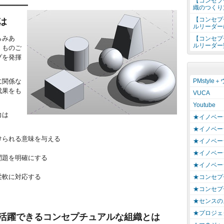
【コンセプ
━━━━━━━
織のつくり
【コンセプ
は
ルリーダー
らみあ
【コンセプ
ルリーダー
、ものご
プを発揮
PMstyle
に関係な
成果をも
VUCA
Youtube
力は
★イノベー
★イノベー
られる意味を与える
★イノベー
★イノベー
問題を明確にする
★イノベー
柔軟に対応する
★コンセプ
★コンセプ
★センスの
★プロジェ
活躍できるコンセプチュアルな組織とは