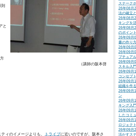
ステーク
原則
26年08
法の確立
26年08
キングを
アと
26年08
のポイン
26年09
書の作り
26年09
26年09
プチュア
り方
26年09
) （講師の阪本啓
スキル入
26年09
コンセプ
26年09
組織を作
26年09
ン
26年09
キング入
26年09
したコミ
26年09
ロジェク
26年09
ニティのイメージよりも、
トライブ
に近いのですが、阪本さ
活かすス