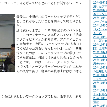
26年09
で、コミュニティと呼んでいるとのこと）に関するワークシ
用したプ
26年09
ネジメン
最後に、全員がこのワークショップで学んだこ
26年10
と、これからしたいことを共有して終わりまし
ンセプチ
た。
26年10
ジメント
話は変わりますが、１０周年記念のイベントし
させる
て、このセミナーとの２本柱としている「持論
26年10
アクティビティ」があります。アクティビティ
ト～質の
の参加者で、今回の ワークショップにも参加し
26年10月
てくださった方もいらっしゃいましたが、興味
回）土曜
26年10月
深かったのは、このワークショップの学びで出
（全５回
てきた言葉は、持論にはあまり見られな かった
26年10
ことです。これは、このワークショップのテー
思考のポ
マである「オープンリーダーシップ」がこれか
26年10
らの概念であり、従来の延長線上にはない考え
を活用し
26年10
～システ
26年10
際
26年10
ト～良好
くくるにふさわしいワークショップでした。阪本さん、あり
26年10
運営
26年10