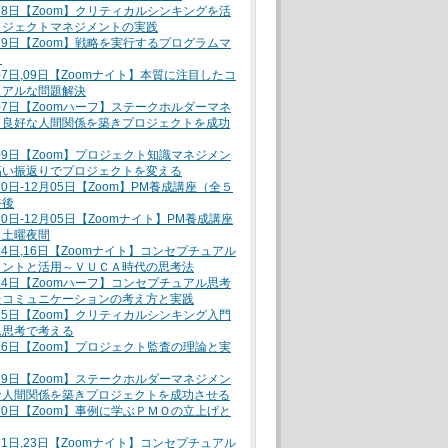
月28日【Zoom】クリティカルシンキングを活
ロジェクトマネジメントの実践
月29日【Zoom】戦略を実行するプログラムマ
ト
月07日,09日【Zoomナイト】本質に注目したコ
ュアルな問題解決
月07日【Zoomハーフ】ステークホルダーマネ
～良好な人間関係を築きプロジェクトを成功
月09日【Zoom】プロジェクト知識マネジメン
高い振返りでプロジェクトを変える
10日-12月05日【Zoom】PM養成講座（全５
午後
10日-12月05日【Zoomナイト】PM養成講座
）土曜夜間
月14日,16日【Zoomナイト】コンセプチュアル
イントと活用～ＶＵＣＡ時代の思考法
月14日【Zoomハーフ】コンセプチュアル思考
たコミュニケーションの考え方と実践
月15日【Zoom】クリティカルシンキング入門
ム思考で考える
月16日【Zoom】プロジェクト監査の理論と実
月19日【Zoom】ステークホルダーマネジメン
な人間関係を築きプロジェクトを成功させる
月20日【Zoom】事例に学ぶＰＭＯの立上げと
月21日,23日【Zoomナイト】コンセプチュアル