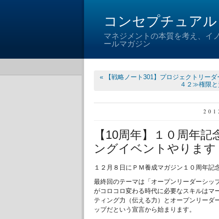
コンセプチュアル
マネジメントの本質を考え、イ
ールマガジン
« 【戦略ノート301】プロジェクトリー
４２≫権限と
20
【10周年】１０周年
ングイベントやります
１２月８日にＰＭ養成マガジン１０周年記
最終回のテーマは「オープンリーダーシッ
がコロコロ変わる時代に必要なスキルはマ
ティング力（伝える力）とオープンリーダ
ップだという宣言から始まります。