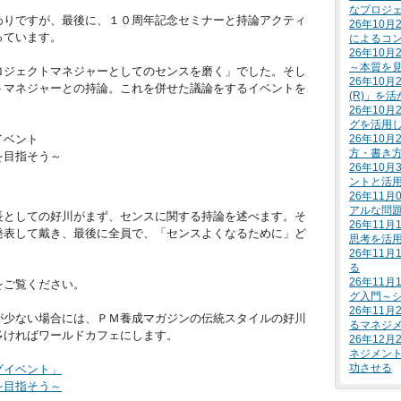
なプロジ
わりですが、最後に、１０周年記念セミナーと持論アクティ
26年10
っています。
によるコ
26年10
～本質を
ロジェクトマネジャーとしてのセンスを磨く」でした。そし
26年10
トマネジャーとの持論。これを併せた議論をするイベントを
(R)」を
26年10
グを活用
イベント
26年10
方・書き
を目指そう～
26年10
ントと活
26年11
アルな問
長としての好川がまず、センスに関する持論を述べます。そ
26年11
発表して戴き、最後に全員で、「センスよくなるために」ど
思考を活
26年11
る
26年11
をご覧ください。
グ入門～
26年11
が少ない場合には、ＰＭ養成マガジンの伝統スタイルの好川
るマネジ
多ければワールドカフェにします。
26年12
ネジメン
功させる
グイベント」
を目指そう～