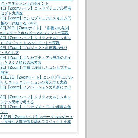
ェクトマネジメントのポイント
月21日【Zoomハーフ】コンセプチュアル思考
ンセプト力講座
月23日【Zoom】コンセプチュアルスキル入門
見極め、行動するスキル
月28日,30日【Zoomナイト】「影響力の法則
活かすステークホルダーマネジメントの実践
月28日【Zoomハーフ】クリティカルシンキン
したプロジェクトマネジメントの実践
月29日【Zoom】プロジェクト計画書の作り
方・活かし方
月30日【Zoom】コンセプチュアル思考のポイ
用～ＶＵＣＡ時代の思考法
月09日【Zoom】本質に注目したコンセプチュ
題解決
月11日,13日【Zoomナイト】コンセプチュアル
用したコミュニケーションの考え方と実践
月16日【Zoom】イノベーション力を身につけ
月18日【Zoomハーフ】クリティカルシンキン
システム思考で考える
月27日【Zoom】コンセプチュアルな組織を創
メント
月23,25日【Zoomナイト】ステークホルダーマ
ト～良好な人間関係を築きプロジェクトを成