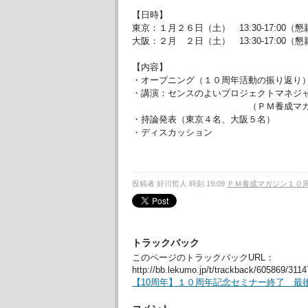
【日時】
東京：１月２６日（土） 13:30-17:00（懇
大阪：２月 ２日（土） 13:30-17:00（懇
【内容】
・オープニング（１０周年活動の振り返り
・講演：センスのよいプロジェクトマネジ
（ＰＭ養成マガジン編集
・持論発表（東京４名、大阪５名）
・ディスカッション
投稿者 好川哲人 時刻 19:09
ＰＭ養成マガジン１０
トラックバック
このページのトラックバックURL：
http://bb.lekumo.jp/t/trackback/605869/311
【10周年】１０周年記念セミナー終了 最