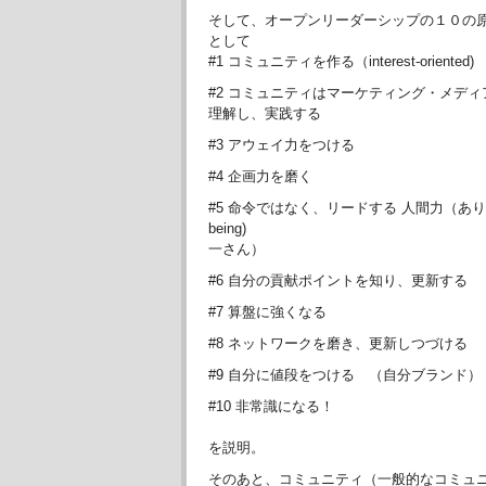
そして、オープンリーダーシップの１０の
として
#1 コミュニティを作る（interest-oriented)
#2 コミュニティはマーケティング・メディ
理解し、実践する
#3 アウェイ力をつける
#4 企画力を磨く
#5 命令ではなく、リードする 人間力（あ
being
一さん）
#6 自分の貢献ポイントを知り、更新する
#7 算盤に強くなる
#8 ネットワークを磨き、更新しつづける
#9 自分に値段をつける （自分ブランド）
#10 非常識になる！
を説明。
そのあと、コミュニティ（一般的なコミュ