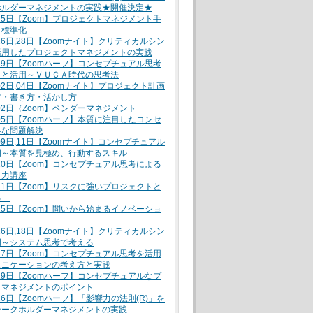
ホルダーマネジメントの実践★開催決定★
月25日【Zoom】プロジェクトマネジメント手
と標準化
月26日,28日【Zoomナイト】クリティカルシン
活用したプロジェクトマネジメントの実践
月29日【Zoomハーフ】コンセプチュアル思考
トと活用～ＶＵＣＡ時代の思考法
月02日,04日【Zoomナイト】プロジェクト計画
方・書き方・活かし方
月02日｛Zoom】ベンダーマネジメント
月05日【Zoomハーフ】本質に注目したコンセ
ルな問題解決
月09日,11日【Zoomナイト】コンセプチュアル
門～本質を見極め、行動するスキル
月10日【Zoom】コンセプチュアル思考による
ト力講座
月11日【Zoom】リスクに強いプロジェクトと
る
月15日【Zoom】問いから始まるイノベーショ
月16日,18日【Zoomナイト】クリティカルシン
門～システム思考で考える
月17日【Zoom】コンセプチュアル思考を活用
ュニケーションの考え方と実践
月19日【Zoomハーフ】コンセプチュアルなプ
トマネジメントのポイント
月26日【Zoomハーフ】「影響力の法則(R)」を
テークホルダーマネジメントの実践