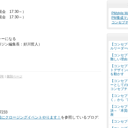
親会 17:30～）
PMstyle Ma
親会 17:30～）
PM養成マ
コンセプ
）
ャーになる
長：好川哲人）
【コンセプ
ルリーダー
【コンセプ
難しい理由
【コンセプ
トデザイン
を動かす
周年
|
個別ページ
【コンセプ
ーとしての
コンセプチ
【コンセプ
く」から「
【コンセプ
決～「本質
47233
座
後にクロージングイベントやります！
を参照しているブログ:
【コンセプ