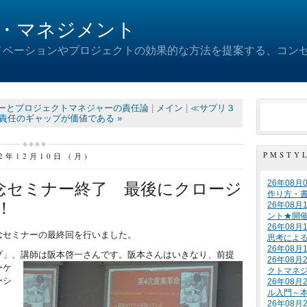
・マネジメント
ノベーションやプロジェクトの効果的な方法を提案する、コン
ダーとプロジェクトマネジャーの責任論
|
メイン
|
≪サプリ３
責任のギャップが価値である »
PMSTY
12年12月10日 (月)
26年08
記念セミナー終了 最後にクロージ
作り方・
！
26年08
ント★開
26年08
念セミナーの最終回を行いました。
思考によ
26年08
プ」、講師は阪本啓一さんです。阪本さんはいき
なり、前提
26年08
ーケ
クトマネ
ーシ
26年08
ル入門～
26年08