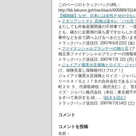
このページのトラックバックURL：
http://bb.lekumo.jp/t/trackback/605869/311
【補助線】なぜ、日本には女性ＰＭが少な
»
イタリアントマト 店側は逆ギレ「バカ言
またしても外食産業関連の不祥事です。一
とも、確かに企業側の落ち度ですからしか
事件などを全て調べ上げるべきだと思います。
トラックバック送信日: 2007年6月22日 (金) 1
»
ファイナンシャルプランナーの独り言
(
独立系ファイナンシャルプランナーの情報
トラックバック送信日: 2007年7月 2日 (月) 1
»
ジェイアイ傷害火災保険とロイズ・ジャ
け、保険見直し保険格付けブログ！)
ジェイアイ傷害火災保険とロイズ・ジャパ
リースＡＩＧとＪＴＢの合弁会社であるジ
町２０ ５、代表取締役：南沢光仁）と、
イズ・ジャパン株式会社（本社：東京都千代田
をすべて表示する:続......
[続きを読む]
トラックバック送信日: 2007年7月14日 (土) 1
コメント
コメントを投稿
名前：