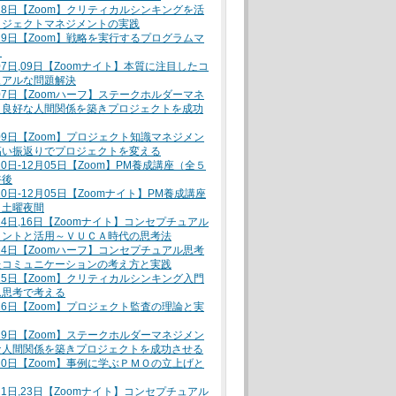
月28日【Zoom】クリティカルシンキングを活
ロジェクトマネジメントの実践
月29日【Zoom】戦略を実行するプログラムマ
ト
月07日,09日【Zoomナイト】本質に注目したコ
ュアルな問題解決
月07日【Zoomハーフ】ステークホルダーマネ
～良好な人間関係を築きプロジェクトを成功
月09日【Zoom】プロジェクト知識マネジメン
高い振返りでプロジェクトを変える
10日-12月05日【Zoom】PM養成講座（全５
午後
10日-12月05日【Zoomナイト】PM養成講座
）土曜夜間
月14日,16日【Zoomナイト】コンセプチュアル
イントと活用～ＶＵＣＡ時代の思考法
月14日【Zoomハーフ】コンセプチュアル思考
たコミュニケーションの考え方と実践
月15日【Zoom】クリティカルシンキング入門
ム思考で考える
月16日【Zoom】プロジェクト監査の理論と実
月19日【Zoom】ステークホルダーマネジメン
な人間関係を築きプロジェクトを成功させる
月20日【Zoom】事例に学ぶＰＭＯの立上げと
月21日,23日【Zoomナイト】コンセプチュアル