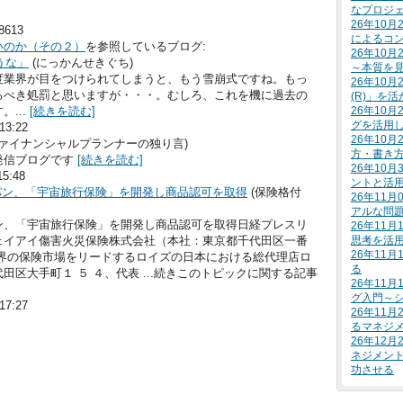
なプロジ
26年10
48613
によるコ
いのか（その２）
を参照しているブログ:
26年10
うな」
(にっかんせきぐち)
～本質を
度業界が目をつけられてしまうと、もう雪崩式ですね。もっ
26年10
るべき処罰と思いますが・・・。むしろ、これを機に過去の
(R)」を
26年10
...
[続きを読む]
グを活用
3:22
26年10
ファイナンシャルプランナーの独り言)
方・書き
発信ブログです
[続きを読む]
26年10
5:48
ントと活
パン、「宇宙旅行保険」を開発し商品認可を取得
(保険格付
26年11
アルな問
ン、「宇宙旅行保険」を開発し商品認可を取得日経プレスリ
26年11
思考を活
ェイアイ傷害火災保険株式会社（本社：東京都千代田区一番
26年11
世界の保険市場をリードするロイズの日本における総代理店ロ
る
区大手町１ ５ ４、代表 ...続きこのトピックに関する記事
26年11
グ入門～
7:27
26年11
るマネジ
26年12
ネジメン
功させる