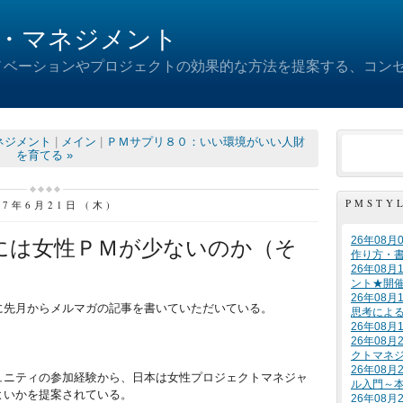
・マネジメント
ノベーションやプロジェクトの効果的な方法を提案する、コン
ネジメント
|
メイン
|
ＰＭサプリ８０：いい環境がいい人財
を育てる »
PMSTY
07年6月21日 (木)
26年08
には女性ＰＭが少ないのか（そ
作り方・
26年08
ント★開
26年08
に先月からメルマガの記事を書いていただいている。
思考によ
26年08
26年08
クトマネ
26年08
ュニティの参加経験から、日本は女性プロジェクトマネジャ
ル入門～
よいかを提案されている。
26年08