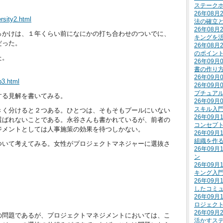
ステーク
」
26年08
rsity2.html
法の確立
26年08
っかけは、１年くらい前になにかの打ち合わせのついでに、
キングを
だった。
26年08
のポイン
た。
26年09
書の作り
26年09
b3.html
26年09
プチュア
する見解を書いてみる。
26年09
スキル入
きく分けると２つある。ひとつは、そもそもプールにいない
26年09
選ばれないことである。永谷さんも書かれているが、前者の
コンセプ
ジメントとしては人事施策の効果を待つしかない。
26年09
組織を作
ついて考えてみる。女性がプロジェクトマネジャーに選抜さ
26年09
。
ン
26年09
キング入
26年09
したコミ
26年09
ロジェク
26年09
の問題であるが、プロジェクトマネジメントにおいては、こ
活かすス