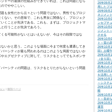
ネジャーの選抜の仕組みができていれば、これは問題になら
26年09
むのでややこしい。
用したプ
26年09
問題も女性だから云々という問題ではない。男性でもプロジ
ネジメン
なくない。その意味で、これも男女に関係なく、プロジェク
26年10
ていくことが先決である。これも、まずは、プロジェクトマ
ンセプチ
26年10
んと行うことが先決であろう。
ジメント
てくる可能性がないとはいえないが、今はその段階ではな
させる
26年10
ト～質の
はないかと思う。このような場面に今まで何度も遭遇してき
26年10月
回）土曜
イバーシティが最も問われるのはこのような局面ではないか
26年10月
客やエグゼクティブに対して、リスクをとってでもスポンサ
（全５回
26年10
思考のポ
イバーシティの問題は、リスクをとりたがらないという問題
26年10
を活用し
26年10
～システ
26年10
ョン
|
個別ページ
際
26年10
ト～良好
26年10
運営
26年10