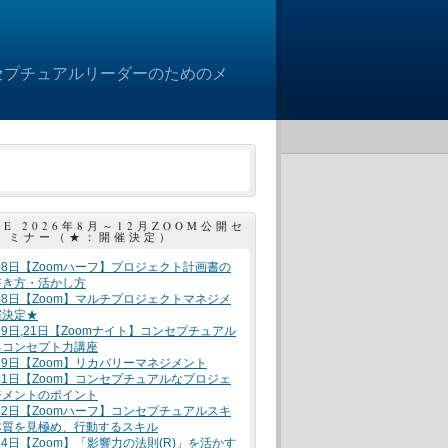
セプチュアルリーダーのためのメ
LE 2026年8月～12月ZOOM公開セ
ミナー（★：開催決定）
月08日【Zoomハーフ】プロジェクト計画書の
書き方・活かし方
月18日【Zoom】マルチプロジェクトマネジメ
催決定★
月19日,21日【Zoomナイト】コンセプチュアル
るコンセプト力講座
月19日【Zoom】リカバリーマネジメント
月21日【Zoom】コンセプチュアルなプロジェ
ジメントのポイント
月22日【Zoomハーフ】コンセプチュアルスキ
本質を見極め、行動するスキル
月24日【Zoom】「影響力の法則(R)」を活かす