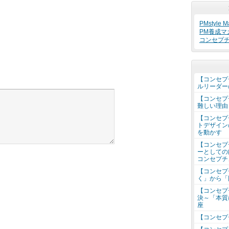
PMstyle Ma
PM養成マ
コンセプ
【コンセプ
ルリーダー
【コンセプ
難しい理由
【コンセプ
トデザイン
を動かす
【コンセプ
ーとしての
コンセプチ
【コンセプ
く」から「
【コンセプ
決～「本質
座
【コンセプ