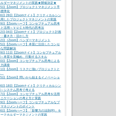
ホルダーマネジメントの実践★開催決定★
月25日【Zoom】プロジェクトマネジメント手
と標準化
月26日,28日【Zoomナイト】クリティカルシン
活用したプロジェクトマネジメントの実践
月29日【Zoomハーフ】コンセプチュアル思考
トと活用～ＶＵＣＡ時代の思考法
月02日,04日【Zoomナイト】プロジェクト計画
方・書き方・活かし方
月02日｛Zoom】ベンダーマネジメント
月05日【Zoomハーフ】本質に注目したコンセ
ルな問題解決
月09日,11日【Zoomナイト】コンセプチュアル
門～本質を見極め、行動するスキル
月10日【Zoom】コンセプチュアル思考による
ト力講座
月11日【Zoom】リスクに強いプロジェクトと
る
月15日【Zoom】問いから始まるイノベーショ
月16日,18日【Zoomナイト】クリティカルシン
門～システム思考で考える
月17日【Zoom】コンセプチュアル思考を活用
ュニケーションの考え方と実践
月19日【Zoomハーフ】コンセプチュアルなプ
トマネジメントのポイント
月26日【Zoomハーフ】「影響力の法則(R)」を
テークホルダーマネジメントの実践