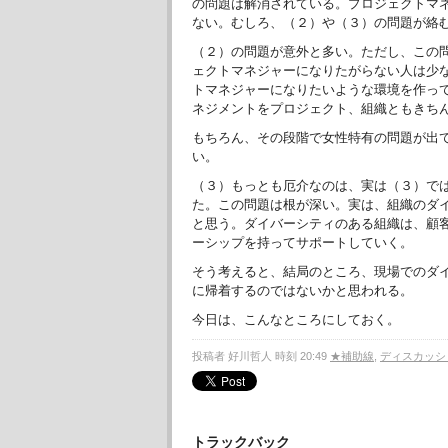
の問題は解消されている。プロジェクトマ
ない。むしろ、（２）や（３）の問題が絡
（２）の問題が意外と多い。ただし、この
ェクトマネジャーになりたがらない人は少
トマネジャーになりたいような環境を作っ
ネジメントをプロジェクト、組織ともきち
もちろん、その段階で女性特有の問題が出
い。
（３）もっとも厄介なのは、実は（３）で
た。この問題は根が深い。実は、組織のダ
と思う。ダイバーシティのある組織は、顧
ーシップを持ってサポートしていく。
そう考えると、結局のところ、現場でのダ
に帰着するのではないかと思われる。
今日は、こんなところにしておく。
投稿者 好川哲人 時刻 20:49
★補助線
,
ディスカッシ
トラックバック