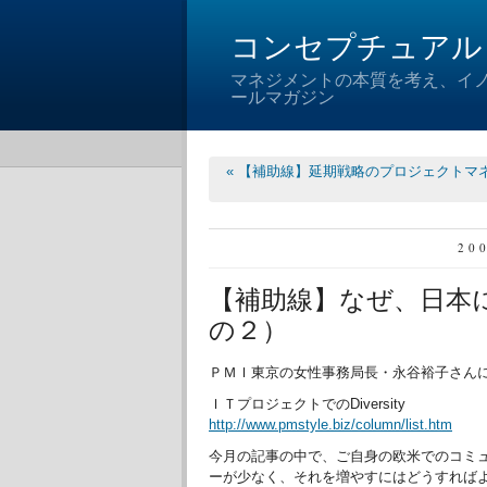
コンセプチュアル
マネジメントの本質を考え、イ
ールマガジン
« 【補助線】延期戦略のプロジェクトマ
20
【補助線】なぜ、日本
の２）
ＰＭＩ東京の女性事務局長・永谷裕子さん
ＩＴプロジェクトでのDiversity
http://www.pmstyle.biz/column/list.htm
今月の記事の中で、ご自身の欧米でのコミ
ーが少なく、それを増やすにはどうすれば