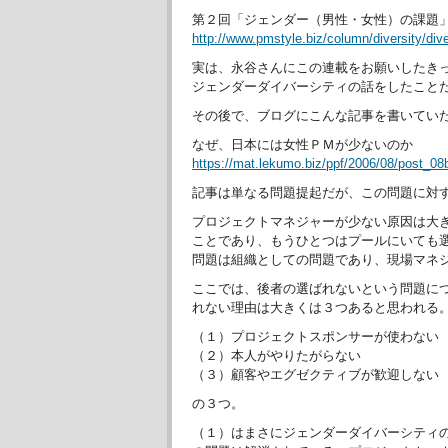
第２回「ジェンダー（男性・女性）の課題
http://www.pmstyle.biz/column/diversity/dive
実は、永谷さんにこの連載をお願いしたき
ジェンダーダイバーシティの話をしたこと
その後で、ブログにこんな記事を書いてい
なぜ、日本には女性ＰＭが少ないのか
https://mat.lekumo.biz/ppf/2006/08/post_08
記事は単なる問題提起だが、この問題に対
プロジェクトマネジャーが少ない原因は大
ことであり、もうひとつはプールにいても
問題は組織としての問題であり、現場マネ
ここでは、後者の選ばれないという問題に
れない理由は大きくは３つあると思われる
（１）プロジェクトスポンサーが使わない
（２）本人がやりたがらない
（３）顧客やエグゼクティブが歓迎しない
の３つ。
（１）はまさにジェンダーダイバーシティ