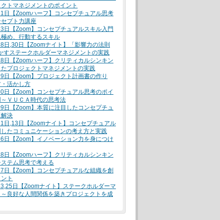
ェクトマネジメントのポイント
月21日【Zoomハーフ】コンセプチュアル思考
ンセプト力講座
月23日【Zoom】コンセプチュアルスキル入門
見極め、行動するスキル
月28日,30日【Zoomナイト】「影響力の法則
活かすステークホルダーマネジメントの実践
月28日【Zoomハーフ】クリティカルシンキン
したプロジェクトマネジメントの実践
月29日【Zoom】プロジェクト計画書の作り
方・活かし方
月30日【Zoom】コンセプチュアル思考のポイ
用～ＶＵＣＡ時代の思考法
月09日【Zoom】本質に注目したコンセプチュ
題解決
月11日,13日【Zoomナイト】コンセプチュアル
用したコミュニケーションの考え方と実践
月16日【Zoom】イノベーション力を身につけ
月18日【Zoomハーフ】クリティカルシンキン
システム思考で考える
月27日【Zoom】コンセプチュアルな組織を創
メント
月23,25日【Zoomナイト】ステークホルダーマ
ト～良好な人間関係を築きプロジェクトを成