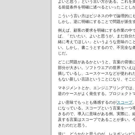
よいと思う」という言い方がある。これを
る前提条件を明確に述べるといったことし
こういう言い方はビジネスの中で論理的に
しかし、逆に明確にすることで問題が派生
例えば、顧客の要求を明確にする作業の中
ば、「だいたい、よいと思うが、まだ自分
緒に考えてほしい」というような意味のこ
い。しかし、書こうとするので、不完全な
じだ。
どこに問題があるかというと、言葉の背後
部分が大きい。ソフトウエアの世界でいえ
摘しているし、ユースケースなどが使われ
もない新しい言語ということになり、そこ
マネジメントとか、エンジニアリングでは
逆のケースがよく発生する。プロジェクト
よい意味でもっとも痛感するのが
スコープ
になっている。スコープという言葉を一つ
きるので、導入に意味がある例。実際に、
及する言葉はスコープであることが多い。
きたのだと思う。
逆に、どうかなと思うのが、レスポンシビ