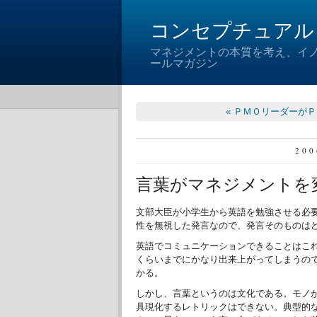
コンセプチュアル
マネジメントの本質を考え、イ
ールマガジン
« ＰＭＯリーダーが
20
言葉がマネジメントを
文部大臣が小学生から英語を勉強させる必
性を無視した発言なので、発言そのものは
英語でコミュニケーションできることはこ
くらいまでにかなり出来上がってしまうの
かる。
しかし、言葉というのは文化である。モノ
具現化するレトリックはできない。典型的