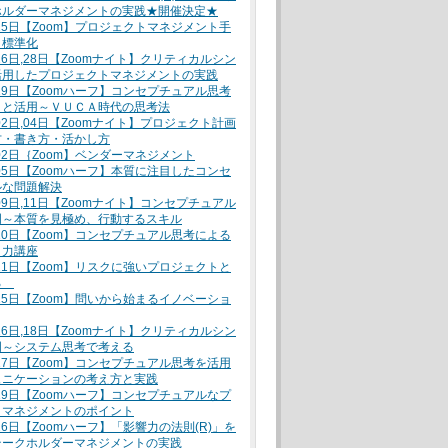
ホルダーマネジメントの実践★開催決定★
月25日【Zoom】プロジェクトマネジメント手
と標準化
月26日,28日【Zoomナイト】クリティカルシン
活用したプロジェクトマネジメントの実践
月29日【Zoomハーフ】コンセプチュアル思考
トと活用～ＶＵＣＡ時代の思考法
月02日,04日【Zoomナイト】プロジェクト計画
方・書き方・活かし方
月02日｛Zoom】ベンダーマネジメント
月05日【Zoomハーフ】本質に注目したコンセ
ルな問題解決
月09日,11日【Zoomナイト】コンセプチュアル
門～本質を見極め、行動するスキル
月10日【Zoom】コンセプチュアル思考による
ト力講座
月11日【Zoom】リスクに強いプロジェクトと
る
月15日【Zoom】問いから始まるイノベーショ
月16日,18日【Zoomナイト】クリティカルシン
門～システム思考で考える
月17日【Zoom】コンセプチュアル思考を活用
ュニケーションの考え方と実践
月19日【Zoomハーフ】コンセプチュアルなプ
トマネジメントのポイント
月26日【Zoomハーフ】「影響力の法則(R)」を
テークホルダーマネジメントの実践