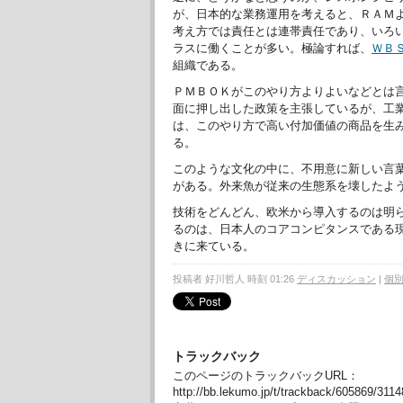
が、日本的な業務運用を考えると、ＲＡＭ
考え方では責任とは連帯責任であり、いろ
ラスに働くことが多い。極論すれば、
ＷＢ
組織である。
ＰＭＢＯＫがこのやり方よりよいなどとは
面に押し出した政策を主張しているが、工
は、このやり方で高い付加価値の商品を生
る。
このような文化の中に、不用意に新しい言
がある。外来魚が従来の生態系を壊したよ
技術をどんどん、欧米から導入するのは明
るのは、日本人のコアコンピタンスである
きに来ている。
投稿者 好川哲人 時刻 01:26
ディスカッション
|
個
トラックバック
このページのトラックバックURL：
http://bb.lekumo.jp/t/trackback/605869/311