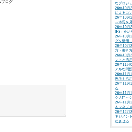
ブログ:
なプロジ
26年10
によるコ
26年10
～本質を
26年10
(R)」を
26年10
グを活用
26年10
方・書き
26年10
ントと活
26年11
アルな問
26年11
思考を活
26年11
る
26年11
グ入門～
26年11
るマネジ
26年12
ネジメン
功させる