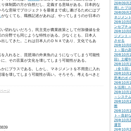
26年09
より体制図の方が自然だし、定義する意味がある。日本的な
用したプ
いろな意味でプロジェクトを最後まで成し遂げるためにはプ
26年09
Ｓ
がなくても、職務記述があれば、やってしまうのが日本の
ネジメン
26年10
ンセプチ
言い切れないだろう。民主党が農業政策として付加価値を全
26年10
業の分野でも同じような特性がある。少なくとも、日本人
ジメント
み出してきた。これは日本人のＤＮＡであり、文化でもあ
させる
26年10
ト～質の
葉を入れると、琵琶湖の外来魚のようになってしまう可能性
26年10月
回）土曜
うに、その言葉が文化を壊してしまう可能性がある。
26年10月
らかにプラスである。しかし、マネジメントを不用意に入れ
（全５回
26年10
現場を壊してしまう可能性が高い。そろそろ、考えるべきと
思考のポ
26年10
を活用し
別ページ
26年10
～システ
26年10
際
26年10
ト～良好
26年10
運営
48839
26年10