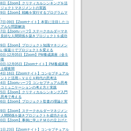
月28日【Zoom】クリティカルシンキングを活
ロジェクトマネジメントの実践
月29日【Zoom】戦略を実行するプログラムマ
ト
月07日,09日【Zoomナイト】本質に注目したコ
ュアルな問題解決
月07日【Zoomハーフ】ステークホルダーマネ
～良好な人間関係を築きプロジェクトを成功
月09日【Zoom】プロジェクト知識マネジメン
高い振返りでプロジェクトを変える
10日-12月05日【Zoom】PM養成講座（全５
午後
10日-12月05日【Zoomナイト】PM養成講座
）土曜夜間
月14日,16日【Zoomナイト】コンセプチュアル
イントと活用～ＶＵＣＡ時代の思考法
月14日【Zoomハーフ】コンセプチュアル思考
たコミュニケーションの考え方と実践
月15日【Zoom】クリティカルシンキング入門
ム思考で考える
月16日【Zoom】プロジェクト監査の理論と実
月19日【Zoom】ステークホルダーマネジメン
な人間関係を築きプロジェクトを成功させる
月20日【Zoom】事例に学ぶＰＭＯの立上げと
月21日,23日【Zoomナイト】コンセプチュアル