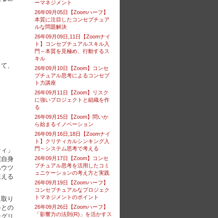
ーマネジメント
26年09月05日【Zoomハーフ】
本質に注目したコンセプチュア
ルな問題解決
26年09月09日,11日【Zoomナイ
ト】コンセプチュアルスキル入
門～本質を見極め、行動するス
キル
して、
26年09月10日【Zoom】コンセ
プチュアル思考によるコンセプ
ト力講座
26年09月11日【Zoom】リスク
に強いプロジェクトと組織を作
る
26年09月15日【Zoom】問いか
ら始まるイノベーション
26年09月16日,18日【Zoomナイ
ト】クリティカルシンキング入
門～システム思考で考える
ティ」
僕自身
26年09月17日【Zoom】コンセ
プチュアル思考を活用したコミ
ハウツ
ュニケーションの考え方と実践
植える
26年09月19日【Zoomハーフ】
コンセプチュアルなプロジェク
トマネジメントのポイント
に取り
手との
26年09月26日【Zoomハーフ】
「影響力の法則(R)」を活かすス
テグリ