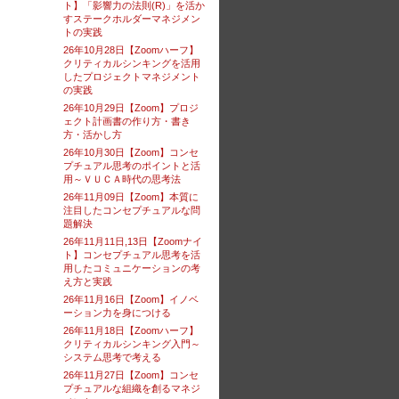
ト】「影響力の法則(R)」を活か
すステークホルダーマネジメン
トの実践
26年10月28日【Zoomハーフ】
クリティカルシンキングを活用
したプロジェクトマネジメント
の実践
26年10月29日【Zoom】プロジ
ェクト計画書の作り方・書き
方・活かし方
26年10月30日【Zoom】コンセ
プチュアル思考のポイントと活
用～ＶＵＣＡ時代の思考法
26年11月09日【Zoom】本質に
注目したコンセプチュアルな問
題解決
26年11月11日,13日【Zoomナイ
ト】コンセプチュアル思考を活
用したコミュニケーションの考
え方と実践
26年11月16日【Zoom】イノベ
ーション力を身につける
26年11月18日【Zoomハーフ】
クリティカルシンキング入門～
システム思考で考える
26年11月27日【Zoom】コンセ
プチュアルな組織を創るマネジ