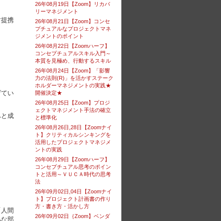
26年08月19日【Zoom】リカバ
リーマネジメント
す提携
26年08月21日【Zoom】コンセ
プチュアルなプロジェクトマネ
ジメントのポイント
26年08月22日【Zoomハーフ】
コンセプチュアルスキル入門～
本質を見極め、行動するスキル
26年08月24日【Zoom】「影響
力の法則(R)」を活かすステーク
ホルダーマネジメントの実践★
げてい
開催決定★
26年08月25日【Zoom】プロジ
ェクトマネジメント手法の確立
へと成
と標準化
26年08月26日,28日【Zoomナイ
ト】クリティカルシンキングを
活用したプロジェクトマネジメ
ントの実践
26年08月29日【Zoomハーフ】
コンセプチュアル思考のポイン
トと活用～ＶＵＣＡ時代の思考
法
26年09月02日,04日【Zoomナイ
ト】プロジェクト計画書の作り
方・書き方・活かし方
「人間
26年09月02日｛Zoom】ベンダ
熟な部