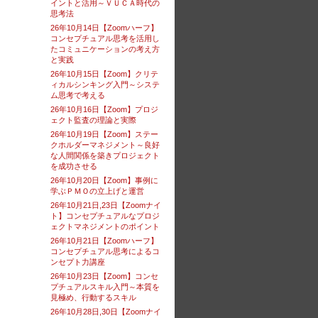
イントと活用～ＶＵＣＡ時代の
思考法
26年10月14日【Zoomハーフ】
コンセプチュアル思考を活用し
たコミュニケーションの考え方
と実践
26年10月15日【Zoom】クリテ
ィカルシンキング入門～システ
ム思考で考える
26年10月16日【Zoom】プロジ
ェクト監査の理論と実際
26年10月19日【Zoom】ステー
クホルダーマネジメント～良好
な人間関係を築きプロジェクト
を成功させる
26年10月20日【Zoom】事例に
学ぶＰＭＯの立上げと運営
26年10月21日,23日【Zoomナイ
ト】コンセプチュアルなプロジ
ェクトマネジメントのポイント
26年10月21日【Zoomハーフ】
コンセプチュアル思考によるコ
ンセプト力講座
26年10月23日【Zoom】コンセ
プチュアルスキル入門～本質を
見極め、行動するスキル
26年10月28日,30日【Zoomナイ