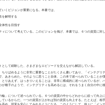
ていくビジョンが重要になる。本書では、
性を解明する
全体性を目指す
ティについて考えている。このビジョンを掲げ、本書では、６つの資質に対
トとして経験した、さまざまなエピソードを交えながら解説している。
、ちりばめるように非常に重要なことがたくさん書いてあり、「インテグリ
で、あきらめた。そのように思うこと自体、この本で述べられていることが
。とりあえず、はっきりいえることは、非常に構成的に述べられているが、
つが種子のようで、インテグリティを高めるには、それをうまく自分の中に
の輪」について述べられている。６つの資質の中からどれからに絞って向上
しているからだ。一つの資質が上がれば別の資質も向上する。たとえば、相
を高め、現実を安心してみれるようになる。このようにして、徐々に「イン