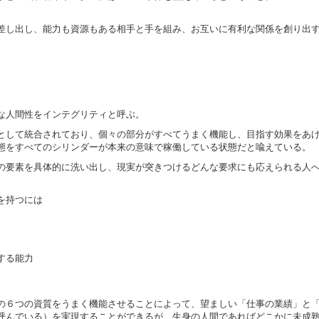
差し出し、能力も資源もある相手と手を組み、お互いに有利な関係を創り出
な人間性をインテグリティと呼ぶ。
として統合されており、個々の部分がすべてうまく機能し、目指す効果をあ
態をすべてのシリンダーが本来の意味で稼働している状態だと喩えている。
の要素を具体的に洗い出し、現実が突きつけるどんな要求にも応えられる人
を持つには
する能力
の６つの資質をうまく機能させることによって、望ましい「仕事の業績」と
呼んでいる）を実現することができるが、生身の人間であればどこかに未成