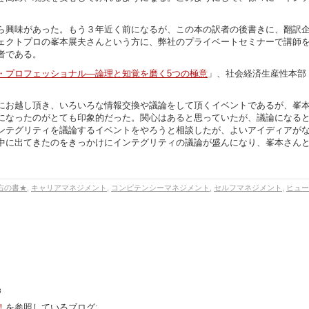
ら興味があった。もう３年近く前になるが、この本の訳者の後書きに、翻訳
ェクトプロの峯本展夫さんという方に、弊社のプライベートセミナーで講師
者である。
・プロフェッショナル―論理と知覚を磨く5つの極意
」、社会経済生産性本部
にお越し頂き、いろいろな情報交換や議論をして頂くイベントであるが、峯
になったのがとても印象的だった。関心はあると思っていたが、議論になる
ンテグリティを議論するイベントをやろうと相談したが、よいアイディアが
中に出てきたのをきっかけにインテグリティの議論が盛んになり、峯本さん
右の書★
,
キャリアマネジメント
,
コンピテンシーマネジメント
,
セルフマネジメント
,
ヒュー
3
！
を参照しているブログ: