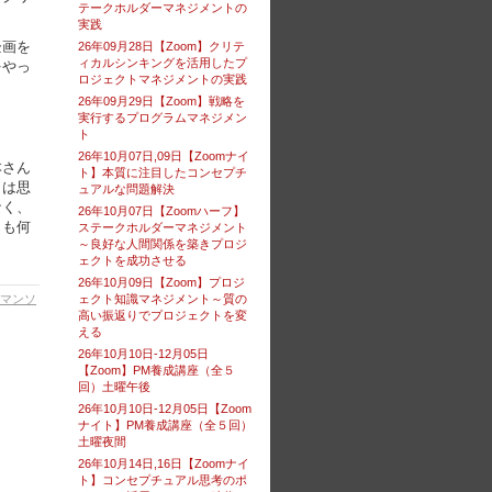
テークホルダーマネジメントの
実践
企画を
26年09月28日【Zoom】クリテ
ィカルシンキングを活用したプ
をやっ
ロジェクトマネジメントの実践
26年09月29日【Zoom】戦略を
実行するプログラムマネジメン
ト
26年10月07日,09日【Zoomナイ
本さん
ト】本質に注目したコンセプチ
とは思
ュアルな問題解決
なく、
26年10月07日【Zoomハーフ】
とも何
ステークホルダーマネジメント
～良好な人間関係を築きプロジ
ェクトを成功させる
26年10月09日【Zoom】プロジ
マンソ
ェクト知識マネジメント～質の
高い振返りでプロジェクトを変
える
26年10月10日-12月05日
【Zoom】PM養成講座（全５
回）土曜午後
26年10月10日-12月05日【Zoom
ナイト】PM養成講座（全５回）
土曜夜間
26年10月14日,16日【Zoomナイ
ト】コンセプチュアル思考のポ