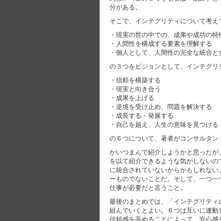
分がある。
そこで、インテグリティについて考え
・現実の世の中での、成果や成功の特
・人間性を構成する要素を理解する
・個人として、人間性の完全な統合と
の３つをビジョンとして、インテグリ
・信頼を構築する
・現実と向き合う
・成果を上げる
・逆境を受け止め、問題を解決する
・成長する・発展する
・自己を超え、人生の意味を見つける
の６つについて、著者がコンサルタン
かいつまんで紹介しようかと思ったが
を以て紹介できるような気がしないの
に統合されていないからかもしれない
ーものでないことだ。そして、一つ一
仕事が必要だと言うこと。
最後のまとめでは、「インテグリティ
組んでいくとよい。６つは互いに連動
信頼感を高めることによって、安心感