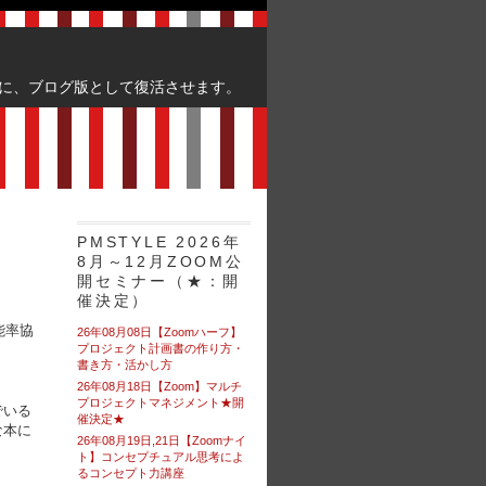
に、ブログ版として復活させます。
PMSTYLE 2026年
8月～12月ZOOM公
開セミナー（★：開
催決定）
能率協
26年08月08日【Zoomハーフ】
プロジェクト計画書の作り方・
書き方・活かし方
26年08月18日【Zoom】マルチ
プロジェクトマネジメント★開
でいる
催決定★
な本に
26年08月19日,21日【Zoomナイ
ト】コンセプチュアル思考によ
るコンセプト力講座