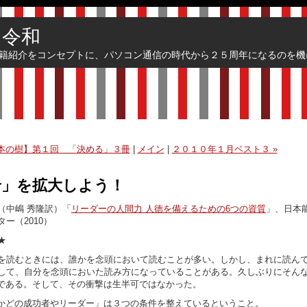
 令和
籍紹介をコンセプトに、パソコン通信の時代から２５周年になるのを機
３本の樹】第１回 「決める」３冊
|
メイン
|
２０１０年１月ベスト３ »
輪」を拡大しよう！
（中嶋 秀隆訳）「
リーダーの人間力 人徳を備えるための6つの資質
」、日本
ー（2010）
★
を読むときには、誰かを念頭において読むことが多い。しかし、まれに読ん
して、自分を念頭においた読み方になっていることがある。久しぶりにそん
である。そして、その衝撃は生半可ではなかった。
かどの成功者やリーダー」は３つの条件を整えているということ。