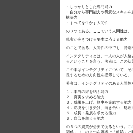
・しっかりとした専門能力
・自分から専門能力や得意なスキルを
構築力
・すべてを生かす人間性
の３つである。ここでいう人間性は、
現実が突きつける要求に応える能力
のことである。人間性の中でも、特別
インテグリティとは、一人の人が人格
るということを言う。著者は、この状
この本はインテグリティについて、そ
長するための方向性を提示している。
著者は、インテグリティのある人間性
１．本当の絆を結ぶ能力
２．真実を求める能力
３．成果を上げ、物事を完結する能力
４．逆境を引き受け、向き合い、処理
５．成長・発展を求める能力
６．自己を超える能力
の６つの資質が必要であるという。こ
関係」（この２つを著者は「航跡」と