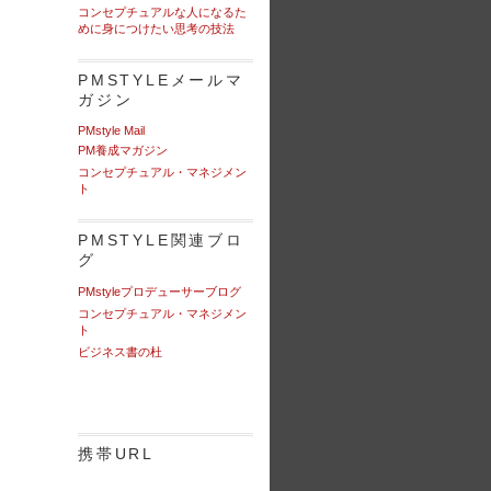
コンセプチュアルな人になるた
めに身につけたい思考の技法
PMSTYLEメールマ
ガジン
PMstyle Mail
PM養成マガジン
コンセプチュアル・マネジメン
ト
PMSTYLE関連ブロ
グ
PMstyleプロデューサーブログ
コンセプチュアル・マネジメン
ト
ビジネス書の杜
携帯URL