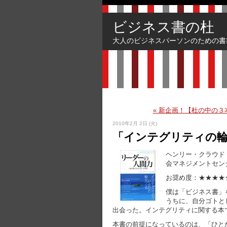
ビジネス書の杜
大人のビジネスパーソンのための書
« 新企画！【杜の中の
2010年2月 2日 (火)
「インテグリティの
ヘンリー・クラウド
会マネジメントセンタ
お奨め度：★★★★
僕は「ビジネス書」
うちに、自分ゴトと
出会った。インテグリティに関する本
本書の前提になっているのは、「ひと