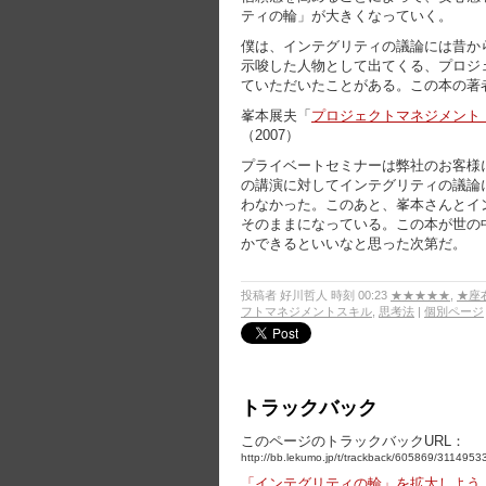
ティの輪」が大きくなっていく。
僕は、インテグリティの議論には昔か
示唆した人物として出てくる、プロジ
ていただいたことがある。この本の著
峯本展夫「
プロジェクトマネジメント
（2007）
プライベートセミナーは弊社のお客様
の講演に対してインテグリティの議論
わなかった。このあと、峯本さんとイ
そのままになっている。この本が世の
かできるといいなと思った次第だ。
投稿者 好川哲人 時刻 00:23
★★★★★
,
★座
フトマネジメントスキル
,
思考法
|
個別ページ
トラックバック
このページのトラックバックURL：
http://bb.lekumo.jp/t/trackback/605869/3114953
「インテグリティの輪」を拡大しよう