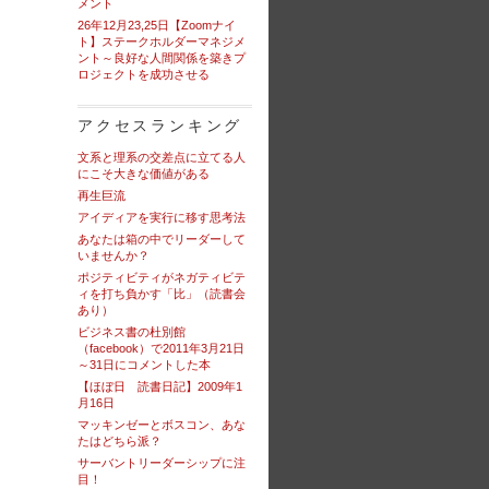
メント
26年12月23,25日【Zoomナイ
ト】ステークホルダーマネジメ
ント～良好な人間関係を築きプ
ロジェクトを成功させる
アクセスランキング
文系と理系の交差点に立てる人
にこそ大きな価値がある
再生巨流
アイディアを実行に移す思考法
あなたは箱の中でリーダーして
いませんか？
ポジティビティがネガティビテ
ィを打ち負かす「比」（読書会
あり）
ビジネス書の杜別館
（facebook）で2011年3月21日
～31日にコメントした本
【ほぼ日 読書日記】2009年1
月16日
マッキンゼーとボスコン、あな
たはどちら派？
サーバントリーダーシップに注
目！