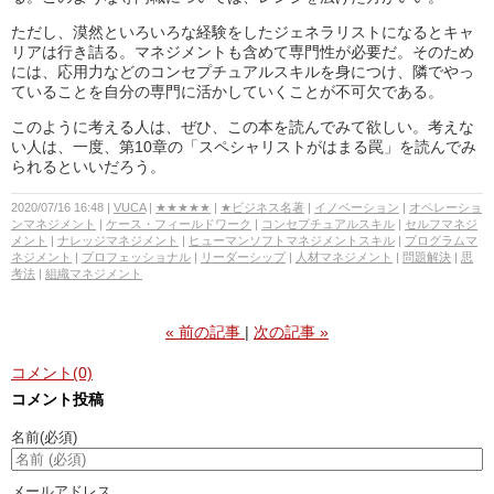
ただし、漠然といろいろな経験をしたジェネラリストになるとキャ
リアは行き詰る。マネジメントも含めて専門性が必要だ。そのため
には、応用力などのコンセプチュアルスキルを身につけ、隣でやっ
ていることを自分の専門に活かしていくことが不可欠である。
このように考える人は、ぜひ、この本を読んでみて欲しい。考えな
い人は、一度、第10章の「スペシャリストがはまる罠」を読んでみ
られるといいだろう。
2020/07/16 16:48
VUCA
★★★★★
★ビジネス名著
イノベーション
オペレーショ
ンマネジメント
ケース・フィールドワーク
コンセプチュアルスキル
セルフマネジ
メント
ナレッジマネジメント
ヒューマンソフトマネジメントスキル
プログラムマ
ネジメント
プロフェッショナル
リーダーシップ
人材マネジメント
問題解決
思
考法
組織マネジメント
«
前の記事
次の記事
»
コメント(0)
コメント投稿
名前
(必須)
メールアドレス