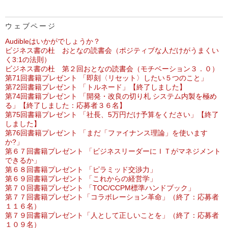
ウェブページ
Audibleはいかがでしょうか？
ビジネス書の杜 おとなの読書会（ポジティブな人だけがうまくい
く3:1の法則）
ビジネス書の杜 第２回おとなの読書会（モチベーション３．０）
第71回書籍プレゼント 「即刻〈リセット〉したい５つのこと」
第72回書籍プレゼント 「トルネード」【終了しました】
第74回書籍プレゼント 「開発・改良の切り札 システム内製を極め
る」【終了しました：応募者３６名】
第75回書籍プレゼント 「社長、5万円だけ予算をください」【終了
しました】
第76回書籍プレゼント 「まだ「ファイナンス理論」を使います
か?」
第６７回書籍プレゼント 「ビジネスリーダーにＩＴがマネジメント
できるか」
第６８回書籍プレゼント 「ピラミッド交渉力」
第６９回書籍プレゼント 「これからの経営学」
第７０回書籍プレゼント 「TOC/CCPM標準ハンドブック」
第７７回書籍プレゼント「コラボレーション革命」（終了：応募者
１１６名）
第７９回書籍プレゼント「人として正しいことを」（終了：応募者
１０９名）