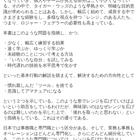
くなっていき、個人やチームが見える部分はごく小さくなってい
る。その中で、タイガー・ウッズのような早熟さや、明確な目的意
識が求められることはある。しかし、幅広く始めて、成長する中で
さまざまな経験をし、多様な視点を持つ「レンジ」のある人たち、
つまり、ロジャー・フェデラーの必要性も高まっている。
本書はこのような問題を指摘し、かつ、
・少なく、幅広く練習する効果
・速く学ぶか、ゆっくり学ぶか
・未経験のことについて考える方法
・「いろいろな自分」を試してみる
・時代遅れの技術を水平思考で生かす
といった基本行動の解説を踏まえて、解決するための方向性として
・慣れ親しんだ「ツール」を捨てる
・意識してアマチュアrになる
という２つを示している。このような形でレンジを広げていけばよ
いという助言をしているわけだが、興味深いのはなぜレンジを広げ
るのは難しいのかを示した上で、「後れを取ったと思わない」とい
う指摘をしている。これはその通りである。
日本では事務職と専門職という区分がある。そして、実務も事務も
オペレーションはどんどん専門化し、さらにどんどん細分化してい
る。このような専門職については、レンジを広げた方がいい。