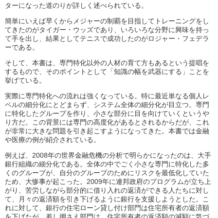
ターになった道のりが詳しく述べられている。
簡単にいえば早くからメジャーの制覇を目指してトレーニングをし
てきたのがタイガー・ウッズであり、いろいろな分野に興味を持っ
て手を出し、結果としてテニスで成功したのがロジャー・フェデラ
ーである。
そして、本書は、専門特化以外の人材の育て方もあるという提唱を
するもので、そのポイントとして「知識の幅を武器にする」ことを
挙げている。
実際に専門特化への流れは強くなっている。特に最近単なる個人レ
ベルの細分化にとどまらず、システム全体の細分化が目立つ。専門
に特化したグループを作り、小さな部分に目を向けていくというや
り方だ。この背景には専門の高度化があるとされるからだが、これ
が非常に大きな問題を引き起こすようになってきた。本書では金融
や医療の例が紹介されている。
例えば、2008年の世界金融危機の分析で明らかになったのは、大手
銀行組織の細分化である。全体の中でごく小さな専門に特化した多
くのグループが、自分のグループのためにリスクを最低化していた
ため、大惨事が起こった。2009年に連邦政府のプログラムが立ち上
がり、苦労しながら部分的に借り入れの返済ができる人たちに対し
て、月々の返済額を引き下げるように銀行を支援しようとした。こ
れに対して、銀行の住宅ローン貸し付け部門は住宅所有者の返済額
を下げたが、差し押さえ部門は、住宅所有者の返済額の減額に気づ