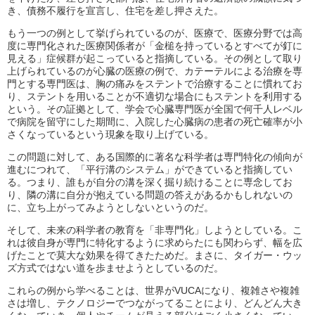
き、債務不履行を宣言し、住宅を差し押さえた。
もう一つの例として挙げられているのが、医療で、医療分野では高
度に専門化された医療関係者が「金槌を持っているとすべてが釘に
見える」症候群が起こっていると指摘している。その例として取り
上げられているのが心臓の医療の例で、カテーテルによる治療を専
門とする専門医は、胸の痛みをステントで治療することに慣れてお
り、ステントを用いることが不適切な場合にもステントを利用する
という。その証拠として、学会で心臓専門医が全国で何千人レベル
で病院を留守にした期間に、入院した心臓病の患者の死亡確率が小
さくなっているという現象を取り上げている。
この問題に対して、ある国際的に著名な科学者は専門特化の傾向が
進むにつれて、「平行溝のシステム」ができていると指摘してい
る。つまり、誰もが自分の溝を深く掘り続けることに専念してお
り、隣の溝に自分が抱えている問題の答えがあるかもしれないの
に、立ち上がってみようとしないというのだ。
そして、未来の科学者の教育を「非専門化」しようとしている。こ
れは彼自身が専門に特化するように求めらたにも関わらず、幅を広
げたことで莫大な効果を得てきたためだ。まさに、タイガー・ウッ
ズ方式ではない道を歩ませようとしているのだ。
これらの例から学べることは、世界がVUCAになり、複雑さや複雑
さは増し、テクノロジーでつながってることにより、どんどん大き