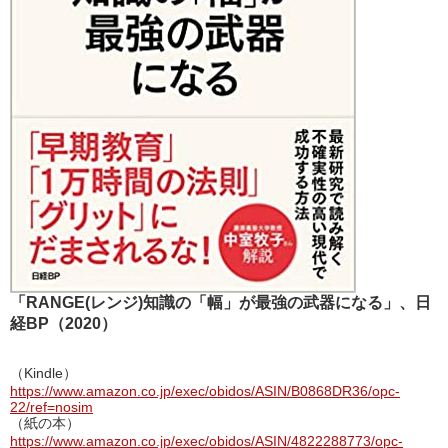
「RANGE(レンジ)知識の「幅」が最強の武器になる」、日
経BP（2020）
（Kindle）
https://www.amazon.co.jp/exec/obidos/ASIN/B0868DR36/opc-
22/ref=nosim
（紙の本）
https://www.amazon.co.jp/exec/obidos/ASIN/4822288773/opc-