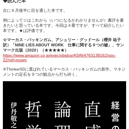
◆読んだ本
次に６月後半に目を通した本です。
例によって☆はこれから（いつになるかわかりませんが）書評を書
きたいと思っている本です。今回は４冊ですが、すべて紹介したい
本です。★は評価です。
☆マーカス・バッキンガム、アシュリー・グッドール（櫻井 祐子
訳）「NINE LIES ABOUT WORK 仕事に関する９つの嘘」、サン
マーク出版（2020）（★★★★★）
https://www.amazon.co.jp/exec/obidos/ASIN/4763138162/opc-
22/ref=nosim
※Thinker50に選ばれているマーカス・バッキンガムの新作。マネジ
メントの定石を９つの観点から打ち砕く。