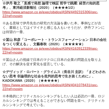
☆伊丹 敬之「直感で発想 論理で検証 哲学で跳躍: 経営の知的思
考」、東洋経済新報社（2020）（★★★★1/2）
https://www.amazon.co.jp/exec/obidos/ASIN/4492315306/opc-
22/ref=nosim
※ある意味で伊丹先生の研究の方法論を書いた本。事例などが古
く、書籍としてはイマイチと感じる人もいそうだが、伊丹ファンに
は待望の一冊。
☆冨山 和彦「コーポレート・トランスフォーメーション 日本の会社
をつくり変える」、文藝春秋（2020）（★★★★★）
https://www.amazon.co.jp/exec/obidos/ASIN/4163912339/opc-
22/ref=nosim
※冨山さんの視線で日本のマクロに日本の企業の問題点を取り上
げ、その解決を促す変化を提言している。
☆デヴィッド・ロバート・グライムス（長谷川 圭訳）「まどわされ
ない思考 非論理的な社会を批判的思考で生き抜くために」、
KADOKAWA（2020）（★★★★★）
https://www.amazon.co.jp/exec/obidos/ASIN/4041078431/opc-
22/ref=nosim
※本格的にクリティカルシンキングをしたい人は必読の一冊。ロジ
カルシンキングでは考えることができない問題を並べ、クリティカ
ルシンキングで考えている。