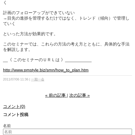
く
計画のフォローアップができていない
→目先の進捗を管理するだけではなく、トレンド（傾向）で管理し
ていく
といった方法が効果的です。
このセミナーでは、これらの方法の考え方とともに、具体的な手法
を解説します。
__《 このセミナーのＵＲＬは 》___________
http://www.pmstyle.biz/smn/how_to_plan.htm
2011/07/06 11:36
一期一会
«
前の記事
次の記事
»
コメント(0)
コメント投稿
名前