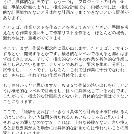
うに、具体的な計画です。もう一つは、プロジェクトの計画、企
画、事業の計画のように、概念的な計画です。両者の間には、概念
的な計画能力がないと具体的な計画がうまくできないという関係が
あります。
たとえば、作業リストを作ることを考えてみてください。手順を考
えながら作業を洗い出して作業リストを作ると、ほとんどの場合、
漏れや抜け、重複がでてきます。
そこで、まず、作業を概念的に洗い出します。たとえば、デザイン
するとか、開発するとかです。概念的なレベルで考えると漏れはま
ず出てきません。そして、概念的なレベルの作業を具体的な作業に
落とし込んでいきます。デザインであれば、要求を集め、分析し、
試作をし、・・・です。もちろん、これでは作業に十分でなけれ
ば、さらに、それぞれの作業を具体化します。
もうお分かりだと思いますが、ＷＢＳで作業の洗い出しを行うとい
うは概念的なレベルで計画をし、徐々に具体化しているわけです。
したがって、概念的な計画能力がないと、具体的な計画はできない
ことになります。
ここで、「経験があれば、いきなり具体的な計画を正確に作れるん
ではないか」という疑問を持たれる方もいらっしゃると思います。
それはその通りなのですが、これは、十分な経験がない、言い換え
ると新規要素がある場合には具体的な計画からは作れないことの裏
返しだともいえます。