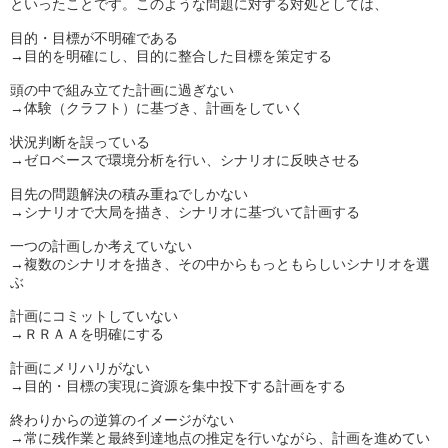
といったことです。このような問題に対する対処としては、
目的・目標が不明確である
→目的を明確にし、目的に整合した目標を策定する
頭の中で組み立てた計画に過ぎない
→体験（クラフト）に基づき、計画をしていく
状況判断を誤っている
→ゼロベースで環境分析を行い、シナリオに反映させる
目先の問題解決の積み重ねでしかない
→シナリオで大局を描き、シナリオに基づいて計画する
一つの計画しか考えていない
→複数のシナリオを描き、その中からもっともらしいシナリオを選
ぶ
計画にコミットしていない
→ＲＲＡＡを明確にする
計画にメリハリがない
→目的・目標の実現に資源を集中投下する計画をする
終わりからの逆算のイメージがない
→常に残作業と最終到達地点の推定を行いながら、計画を進めてい