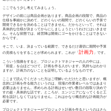
ここでもう少し考えてみましょう。
デザインの前には商品企画があります。商品企画の段階で、商品の
仕様を事細かに決めて、どのくらいの期間で、どのくらいの予算で
開発できるかを決めることはできません。だからといって、それは
具体的な仕様が決まってからにしましょうというわけにはいきませ
ん。そんな状態では、経営陣は開発にゴーをかけることはできない
からです。
そこで、いま、決まっている範囲で、できるだけ適切に期間や予算
計画力
の見積もりをすることが求められます。これが「
」です。
こういう指摘をすると、プロジェクトマネジャーの人の中には、
「前提」を山ほどつけて、計画を作る人がいます。気持ちはわかり
ますが、計画力のないことを証明しているようなものです。
ここまで読んでくださった方はご理解いただけたと思いますが、概
念的に計画を作る能力というのは、現場の作業者レベルではあまり
必要はありません。求められる計画はせいぜい数日の段取り決めで
すの超・具体的な話です。ところが、エンジニアになってくると工
程を設計しなくてはなりません。これはかなり概念的な計画能力が
必要です。
プロジェクトマネジャーがプロジェクト計画を作るというのはさら