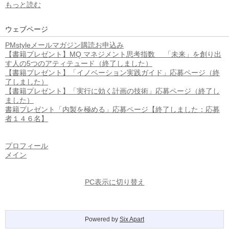
もっと読む
ウェブページ
PMstyleメールマガジン購読お申込み
【書籍プレゼント】MQ マネジメント思考指数 「未来」を創り出
す人の5つのアティテュード（終了しました）
【書籍プレゼント】「イノベーション実践ガイド」応募ページ（終
了しました）
【書籍プレゼント】「実行に効く計画の技術」応募ページ（終了し
ました）
書籍プレゼント「内製を極める」応募ページ【終了しました：応募
者１４６名】
プロフィール
メイン
PC表示に切り替え
Powered by
Six Apart