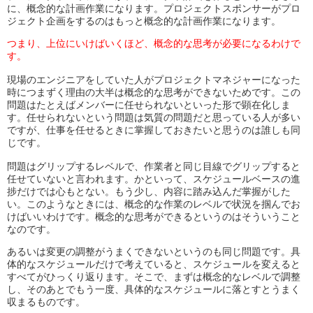
に、概念的な計画作業になります。プロジェクトスポンサーがプロ
ジェクト企画をするのはもっと概念的な計画作業になります。
つまり、上位にいけばいくほど、概念的な思考が必要になるわけで
す。
現場のエンジニアをしていた人がプロジェクトマネジャーになった
時につまずく理由の大半は概念的な思考ができないためです。この
問題はたとえばメンバーに任せられないといった形で顕在化しま
す。任せられないという問題は気質の問題だと思っている人が多い
ですが、仕事を任せるときに掌握しておきたいと思うのは誰しも同
じです。
問題はグリップするレベルで、作業者と同じ目線でグリップすると
任せていないと言われます。かといって、スケジュールベースの進
捗だけでは心もとない。もう少し、内容に踏み込んだ掌握がした
い。このようなときには、概念的な作業のレベルで状況を掴んでお
けばいいわけです。概念的な思考ができるというのはそういうこと
なのです。
あるいは変更の調整がうまくできないというのも同じ問題です。具
体的なスケジュールだけで考えていると、スケジュールを変えると
すべてがひっくり返ります。そこで、まずは概念的なレベルで調整
し、そのあとでもう一度、具体的なスケジュールに落とすとうまく
収まるものです。