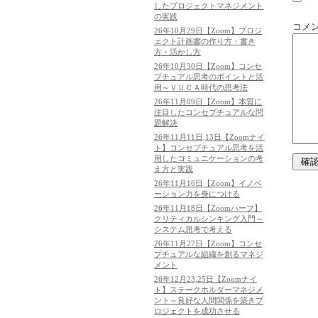
したプロジェクトマネジメント
の実践
コメ
26年10月29日【Zoom】プロジ
ェクト計画書の作り方・書き
方・活かし方
26年10月30日【Zoom】コンセ
プチュアル思考のポイントと活
用～ＶＵＣＡ時代の思考法
26年11月09日【Zoom】本質に
注目したコンセプチュアルな問
題解決
26年11月11日,13日【Zoomナイ
ト】コンセプチュアル思考を活
用したコミュニケーションの考
え方と実践
26年11月16日【Zoom】イノベ
ーション力を身につける
26年11月18日【Zoomハーフ】
クリティカルシンキング入門～
システム思考で考える
26年11月27日【Zoom】コンセ
プチュアルな組織を創るマネジ
メント
26年12月23,25日【Zoomナイ
ト】ステークホルダーマネジメ
ント～良好な人間関係を築きプ
ロジェクトを成功させる