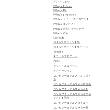
メントスキル
PMstyle Column
PMstyle Kit
PMstyle proposition
PMstyle_LINE公式アカウント
PMstyleコンセプト
PMstyle会員向けセミナー
PMsytle Cafe
UserStyle
VUCAマネジメント塾
VUCAマネジメント塾コラム
Youtube
★コースプログラム
お知らせ
アジャイル＆リーン
イノベーション
コンセプチュアルスキルを鍛え
る
コンセプチュアルスキル研究会
コンセプチュアルスキル診断
コンセプチュアルスキル＆マネ
ジメント講座
コンセプチュアルスタイル考
コンセプチュアルリーダー塾