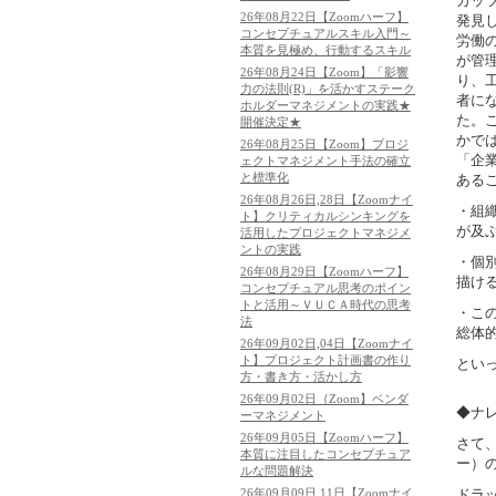
カッ
26年08月22日【Zoomハーフ】
発見
コンセプチュアルスキル入門～
労働
本質を見極め、行動するスキル
が管
26年08月24日【Zoom】「影響
り、
力の法則(R)」を活かすステーク
者に
ホルダーマネジメントの実践★
た。
開催決定★
かで
26年08月25日【Zoom】プロジ
「企
ェクトマネジメント手法の確立
と標準化
ある
26年08月26日,28日【Zoomナイ
・組
ト】クリティカルシンキングを
が及
活用したプロジェクトマネジメ
ントの実践
・個
26年08月29日【Zoomハーフ】
描け
コンセプチュアル思考のポイン
トと活用～ＶＵＣＡ時代の思考
・こ
法
総体
26年09月02日,04日【Zoomナイ
ト】プロジェクト計画書の作り
とい
方・書き方・活かし方
26年09月02日｛Zoom】ベンダ
◆ナ
ーマネジメント
26年09月05日【Zoomハーフ】
さて
本質に注目したコンセプチュア
ー）
ルな問題解決
ドラ
26年09月09日,11日【Zoomナイ