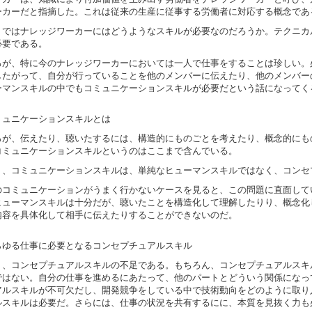
ーカーだと指摘した。これは従来の生産に従事する労働者に対応する概念であ
、ではナレッジワーカーにはどうようなスキルが必要なのだろうか。テクニカ
必要である。
ろが、特に今のナレッジワーカーにおいては一人で仕事をすることは珍しい。
したがって、自分が行っていることを他のメンバーに伝えたり、他のメンバー
ーマンスキルの中でもコミュニケーションスキルが必要だという話になってく
ミュニケーションスキルとは
ろが、伝えたり、聴いたするには、構造的にものごとを考えたり、概念的にも
コミュニケーションスキルというのはここまで含んでいる。
り、コミュニケーションスキルは、単純なヒューマンスキルではなく、コンセ
のコミュニケーションがうまく行かないケースを見ると、この問題に直面して
ヒューマンスキルは十分だが、聴いたことを構造化して理解したりり、概念化
内容を具体化して相手に伝えたりすることができないのだ。
らゆる仕事に必要となるコンセプチュアルスキル
り、コンセプチュアルスキルの不足である。もちろん、コンセプチュアルスキ
ではない。自分の仕事を進めるにあたって、他のパートとどういう関係になっ
アルスキルが不可欠だし、開発競争をしている中で技術動向をどのように取り
ルスキルは必要だ。さらには、仕事の状況を共有するにに、本質を見抜く力も