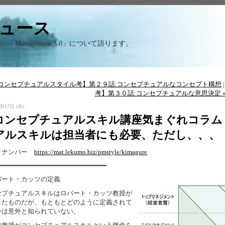
ロデュース
「Management 3.0」について語ります。
【コンセプチュアルスタイル考】第２９話:コンセプチュアルなコンセプト構想
考】第３０話:コンセプチュアルな意思決定 
月17日 (水)
コンセプチュアルスキル講座気まぐれコラム（
アルスキルは担当者にも必要、ただし、、、
クナンバー
https://mat.lekumo.biz/pmstyle/kimagure
━━━━━━━━━━━━━━━━━━━━━━━━━━━
バート・カッツの定義
セプチュアルスキルはロバート・カッツ教授が
したものだが、もともとどのように定義されて
かは意外と知られていない。