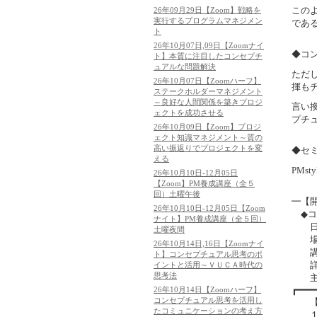
この
26年09月29日【Zoom】戦略を
実行するプログラムマネジメン
であ
ト
26年10月07日,09日【Zoomナイ
◆コ
ト】本質に注目したコンセプチ
ュアルな問題解決
ただ
26年10月07日【Zoomハーフ】
揮も
ステークホルダーマネジメント
～良好な人間関係を築きプロジ
言い
ェクトを成功させる
プチ
26年10月09日【Zoom】プロジ
ェクト知識マネジメント～質の
高い振返りでプロジェクトを変
◆セ
える
PM
26年10月10日-12月05日
【Zoom】PM養成講座（全５
回）土曜午後
━【
26年10月10日-12月05日【Zoom
◆コ
ナイト】PM養成講座（全５回）
日時：
土曜夜間
場所
26年10月14日,16日【Zoomナイ
講師
ト】コンセプチュアル思考のポ
詳
イントと活用～ＶＵＣＡ時代の
思考法
主催
┏━━━
26年10月14日【Zoomハーフ】
コンセプチュアル思考を活用し
たコミュニケーションの考え方
１．