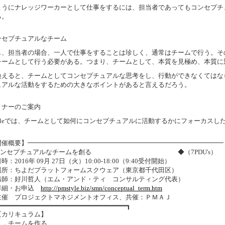
ようにナレッジワーカーとして仕事をするには、担当者であってもコンセプチ
る。
ンセプチュアルなチーム
し、担当者の場合、一人で仕事をすることは珍しく、通常はチームで行う。そ
チームとして行う必要がある。つまり、チームとして、本質を見極め、本質に
換えると、チームとしてコンセプチュアルな思考をし、行動ができなくてはな
ュアルな活動をするための大きなポイントがあると言えるだろう。
ミナーのご案内
styleでは、チームとして如何にコンセプチュアルに活動するかにフォーカス
開催概要】━━━━━━━━━━━━━━━━━━━━━━━━━━━━━━
ンセプチュアルなチームを創る ◆（7PDU's）
2016年 09月 27日（火）10:00-18:00（9:40受付開始）
：ちよだプラットフォームスクウェア（東京都千代田区）
：好川哲人（エム・アンド・ティ コンサルティング代表）
細・お申込
http://pmstyle.biz/smn/conceptual_term.htm
 プロジェクトマネジメントオフィス、共催：ＰＭＡＪ
━━━━━━━━━━━━━━━━━━━━━━━━━━━━━━━━┓
【カリキュラム】
チームを作る