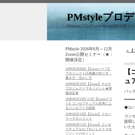
PMstyleプ
PMstyleプロデューサーの好川哲人が、
PMstyle 2026年8月～12月
« 
Zoom公開セミナー（★：
開催決定）
2016年8
26年08月08日【Zoomハーフ】
【
プロジェクト計画書の作り方・
書き方・活かし方
ュ
26年08月18日【Zoom】マルチ
プロジェクトマネジメント★開
バッ
催決定★
━━━━
26年08月19日,21日【Zoomナイ
ト】コンセプチュアル思考によ
◆ロ
るコンセプト力講座
26年08月19日【Zoom】リカバ
コン
リーマネジメント
提唱
26年08月21日【Zoom】コンセ
いた
プチュアルなプロジェクトマネ
ジメントのポイント