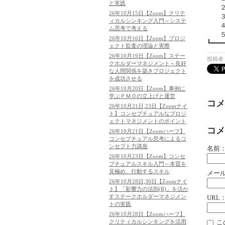
と実践
２．
26年10月15日【Zoom】クリテ
３．
ィカルシンキング入門～システ
４．
ム思考で考える
５．
26年10月16日【Zoom】プロジ
┗━━━
ェクト監査の理論と実際
26年10月19日【Zoom】ステー
投稿者 
クホルダーマネジメント～良好
な人間関係を築きプロジェクト
を成功させる
26年10月20日【Zoom】事例に
学ぶＰＭＯの立上げと運営
コメ
26年10月21日,23日【Zoomナイ
ト】コンセプチュアルなプロジ
ェクトマネジメントのポイント
コメ
26年10月21日【Zoomハーフ】
コンセプチュアル思考によるコ
ンセプト力講座
名前
26年10月23日【Zoom】コンセ
プチュアルスキル入門～本質を
見極め、行動するスキル
メー
26年10月28日,30日【Zoomナイ
ト】「影響力の法則(R)」を活か
すステークホルダーマネジメン
URL
トの実践
26年10月28日【Zoomハーフ】
こ
クリティカルシンキングを活用