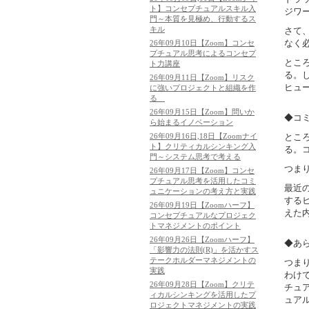
ト】コンセプチュアルスキル入
ジワ
門～本質を見極め、行動するス
キル
さて
なく
26年09月10日【Zoom】コンセ
プチュアル思考によるコンセプ
とこ
ト力講座
る。
26年09月11日【Zoom】リスク
ヒュ
に強いプロジェクトと組織を作
る
26年09月15日【Zoom】問いか
◆コ
ら始まるイノベーション
とこ
26年09月16日,18日【Zoomナイ
ト】クリティカルシンキング入
る。
門～システム思考で考える
つま
26年09月17日【Zoom】コンセ
プチュアル思考を活用したコミ
最近
ュニケーションの考え方と実践
する
26年09月19日【Zoomハーフ】
えた
コンセプチュアルなプロジェク
トマネジメントのポイント
26年09月26日【Zoomハーフ】
◆あ
「影響力の法則(R)」を活かすス
テークホルダーマネジメントの
つま
実践
わけ
26年09月28日【Zoom】クリテ
チュ
ィカルシンキングを活用したプ
ュア
ロジェクトマネジメントの実践