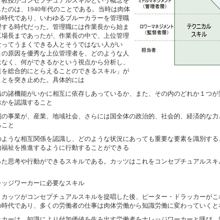
ツ教授がコンセプチュアルスキルという概念を
したのは、1940年代のことである。当時は肉体
の時代であり、いわゆるブルーカラーを管理職
理する時代だった。管理職には作業長から始ま
工場長まであったが、作業長の中で、上位管理
なってうまくできる人とそうではない人がい
この原因を優秀な上位管理者を、どのような人
はなく、何ができるかという視点から分析し、
業を総合的にとらえることのできるスキル」が
ことを突き止めた。具体的には
織の諸機能がいかに相互に依存しあっているか、また、その内のどれか１つが
ぶかを認識すること
別の事業が、産業、地域社会、さらには国全体の政治的、社会的、経済的な力
ること
のような相互関係を認識し、どのような状況にあっても重要な要素を識別する
的福祉を推進するように行動することができる
った思考や行動ができるスキルである。カッツはこれをコンセプチュアルスキ
レッジワーカーに必要なスキル
、カッツがコンセプチュアルスキルを提唱した後、ピーター・ドラッカーがこ
の時代であり、多くの労働者の仕事は肉体労働から知識労働に変わっていくと
ッカーは、知識により付加価値を生み出す労働者をナレッジワーカーと呼び、