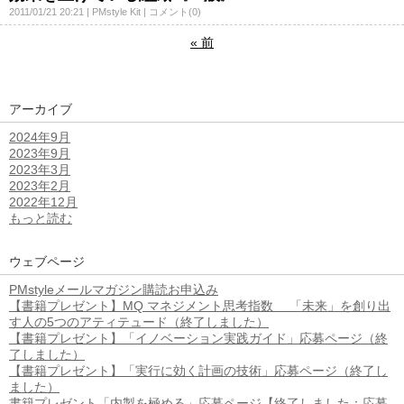
2011/01/21 20:21
PMstyle Kit
コメント(0)
«
前
アーカイブ
2024年9月
2023年9月
2023年3月
2023年2月
2022年12月
もっと読む
ウェブページ
PMstyleメールマガジン購読お申込み
【書籍プレゼント】MQ マネジメント思考指数 「未来」を創り出
す人の5つのアティテュード（終了しました）
【書籍プレゼント】「イノベーション実践ガイド」応募ページ（終
了しました）
【書籍プレゼント】「実行に効く計画の技術」応募ページ（終了し
ました）
書籍プレゼント「内製を極める」応募ページ【終了しました：応募